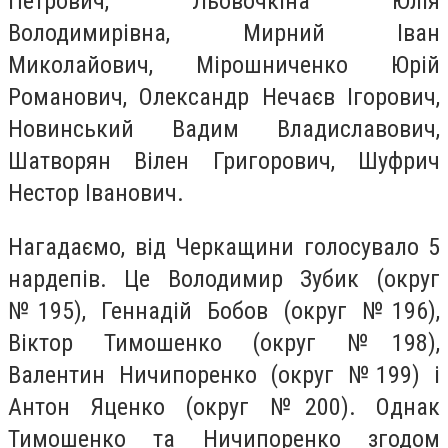
Петрович, Льовочкіна Юлія
Володимирівна, Мирний Іван
Миколайович, Мірошниченко Юрій
Романович, Олександр Нечаєв Ігорович,
Новинський Вадим Владиславович,
Шатворян Вілен Григорович, Шуфрич
Нестор Іванович.
Нагадаємо, від Черкащини голосувало 5
нардепів. Це Володимир Зубик (округ
№195), Геннадій Бобов (округ №196),
Віктор Тимошенко (округ №198),
Валентин Ничипоренко (округ №199) і
Антон Яценко (округ №200). Однак
Тимошенко та Ничипоренко згодом