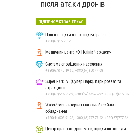
після атаки дронів
ПІДПРИЄМСТВА ЧЕРКАС
Пансіонат для літніх людей Грааль
+380(67)255-11-55
Медичний центр «ОН Клінік Черкаси»
Система сповіщення населення
+380(67)340-49-59, +380(67)350-44-68
Super Park "V" (Супер Парк), парк розваг та
атракціонів
+380(67)544-52-62, +380(67)445-22-22, +380(67)635-50-50
WaterStore - інтернет магазин басейнів і
обладнання
+380(44)502-01-02, +380(66)777-78-42, +380(67)777-82-19, +380(67)890-80-80, +380(73)890-80-80, +380(44)502-01-03
Центр правової допомоги, юридичні послуги