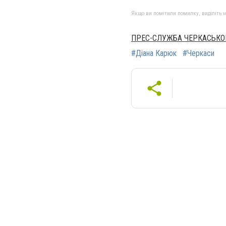
Якщо ви помітили помилку, виділіть нео
ПРЕС-СЛУЖБА ЧЕРКАСЬКО
#Діана Карюк
#Черкаси