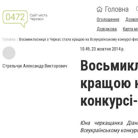
Головна
Оголошення
Дозві
Довідкова
Карта м
Головна
Восьмикласниця з Черкас стала кращою на Всеукраїнському конкурсі-фес
10:49, 23 жовтня 2014 р.
Восьмикл
Стрельчук Александр Викторович
кращою н
конкурсі
Юна черкащанка Діана
Всеукраїнському конкурс