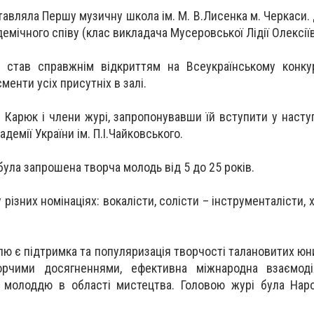
тавляла Першу музичну школа ім. М. В.Лисенка м. Черкаси.
демічного співу (клас викладача Мусеровської Лідії Олексії
 став справжнім відкриттям на Всеукраїнському конкур
енти усіх присутніх в залі.
 Карюк і члени журі, запропонувавши їй вступити у насту
демії України ім. П.І.Чайковського.
була запрошена творча молодь від 5 до 25 років.
різних номінаціях: вокалісти, солісти – інструменталісти, 
 є підтримка та популяризація творчості талановитих юни
рчими досягненнями, ефективна міжнародна взаємодія
 молоддю в області мистецтва. Головою журі була Наро