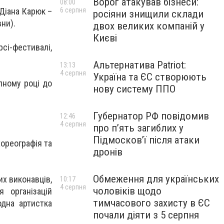
Ворог атакував бізнеси:
08:00
 Діана Карюк –
6 серпня
росіяни знищили склади
вни).
двох великих компаній у
Києві
сі-фестивалі,
Альтернатива Patriot:
13:13
4 серпня
Україна та ЄС створюють
пному році до
нову систему ППО
Губернатор РФ повідомив
12:46
4 серпня
про п’ять загиблих у
Підмосков’ї після атаки
хореографія та
дронів
Обмеження для українських
х виконавців,
10:17
4 серпня
чоловіків щодо
 організацій
тимчасового захисту в ЄС
дна артистка
почали діяти з 5 серпня