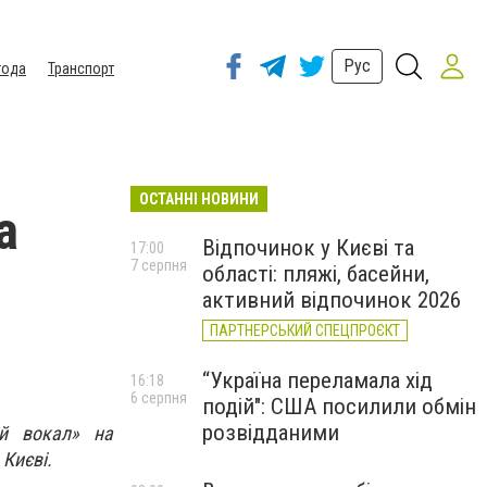
Рус
года
Транспорт
ОСТАННІ НОВИНИ
а
Відпочинок у Києві та
17:00
7 серпня
області: пляжі, басейни,
активний відпочинок 2026
ПАРТНЕРСЬКИЙ СПЕЦПРОЄКТ
“Україна переламала хід
16:18
6 серпня
подій": США посилили обмін
розвідданими
ий вокал» на
 Києві.