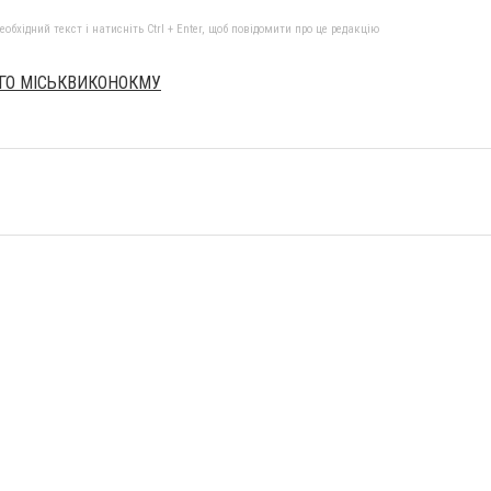
бхідний текст і натисніть Ctrl + Enter, щоб повідомити про це редакцію
ГО МІСЬКВИКОНОКМУ