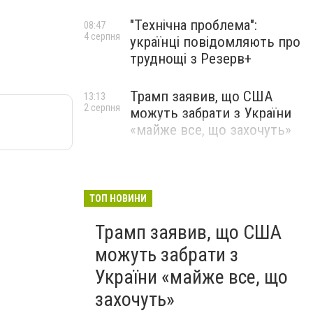
"Технічна проблема":
08:47
4 серпня
українці повідомляють про
труднощі з Резерв+
Трамп заявив, що США
13:13
2 серпня
можуть забрати з України
«майже все, що захочуть»
ТОП НОВИНИ
Трамп заявив, що США
можуть забрати з
України «майже все, що
захочуть»