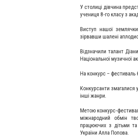
У столиці дівчина предс
учениця 8-го класу з ака
Виступ нашої землячки
зірвавши шалені аплодисм
Відзначили талант Діани
Національної музичної ака
На конкурс – фестиваль 
Конкурсанти змагалися у 
інші жанри.
Метою конкурс-фестивалю
міжнародний обмін тво
працюючих з дітьми та
України Алла Попова.