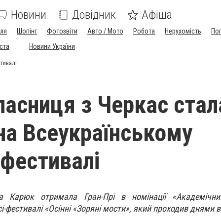
Новини
Довідник
Афіша
лля
Шопінг
Фотозвіти
Авто / Мото
Робота
Нерухомість
По
іста
Новини України
тивалі
асниця з Черкас стал
а Всеукраїнському
-фестивалі
 Карюк отримала Гран-Прі в номінації «Академічн
і-фестивалі «Осінні «Зоряні мости», який проходив днями в