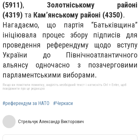
(5911)
,
Золотніському районі
(4319)
та
Кам’янському районі (4350)
.
Нагадаємо, що партія “Батьківщина”
ініціювала процес збору підписів для
проведення референдуму щодо вступу
України до Північноатлантичного
альянсу одночасно з позачерговими
парламентськими виборами.
Якщо ви помітили помилку, виділіть необхідний текст і натисніть Ctrl + Enter, щоб
повідомити про це редакцію
#референдум за НАТО
#Черкаси
Стрельчук Александр Викторович