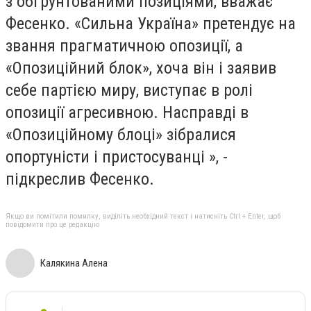
з обґрунтованими позиціями, вважає
Фесенко. «Сильна Україна» претендує на
звання прагматичною опозиції, а
«Опозиційний блок», хоча він і заявив
себе партією миру, виступає в ролі
опозиції агресивною. Насправді в
«Опозиційному блоці» зібралися
опортуністи і пристосуванці », -
підкреслив Фесенко.
Якщо ви помітили помилку, виділіть необхідний текст і натисніть Ctrl + Enter, щоб
повідомити про це редакцію
Калякина Алена