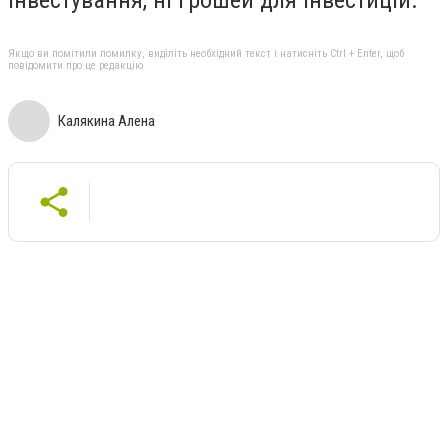
інвестування, ні грошей для інвестицій.
Якщо ви помітили помилку, виділіть необхідний текст і натисніть Ctrl + Enter, щоб
повідомити про це редакцію
Калякина Алена