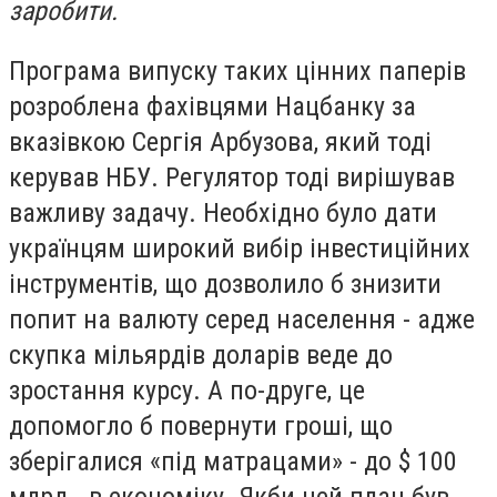
заробити.
Програма випуску таких цінних паперів
розроблена фахівцями Нацбанку за
вказівкою Сергія Арбузова, який тоді
керував НБУ. Регулятор тоді вирішував
важливу задачу. Необхідно було дати
українцям широкий вибір інвестиційних
інструментів, що дозволило б знизити
попит на валюту серед населення - адже
скупка мільярдів доларів веде до
зростання курсу. А по-друге, це
допомогло б повернути гроші, що
зберігалися «під матрацами» - до $ 100
млрд - в економіку. Якби цей план був