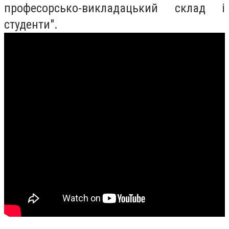
професорсько-викладацький склад і
студенти".