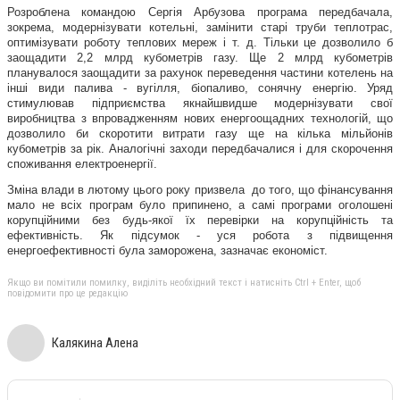
Розроблена командою Сергія Арбузова програма передбачала,
зокрема, модернізувати котельні, замінити старі труби теплотрас,
оптимізувати роботу теплових мереж і т. д. Тільки це дозволило б
заощадити 2,2 млрд кубометрів газу. Ще 2 млрд кубометрів
планувалося заощадити за рахунок переведення частини котелень на
інші види палива - вугілля, біопаливо, сонячну енергію. Уряд
стимулював підприємства якнайшвидше модернізувати свої
виробництва з впровадженням нових енергоощадних технологій, що
дозволило би скоротити витрати газу ще на кілька мільйонів
кубометрів за рік. Аналогічні заходи передбачалися і для скорочення
споживання електроенергії.
Зміна влади в лютому цього року призвела до того, що фінансування
мало не всіх програм було припинено, а самі програми оголошені
корупційними без будь-якої їх перевірки на корупційність та
ефективність. Як підсумок - уся робота з підвищення
енергоефективності була заморожена, зазначає економіст.
Якщо ви помітили помилку, виділіть необхідний текст і натисніть Ctrl + Enter, щоб
повідомити про це редакцію
Калякина Алена