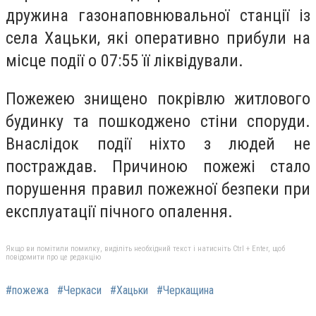
дружина газонаповнювальної станції із
села Хацьки, які оперативно прибули на
місце події о 07:55 її ліквідували.
Пожежею знищено покрівлю житлового
будинку та пошкоджено стіни споруди.
Внаслідок події ніхто з людей не
постраждав. Причиною пожежі стало
порушення правил пожежної безпеки при
експлуатації пічного опалення.
Якщо ви помітили помилку, виділіть необхідний текст і натисніть Ctrl + Enter, щоб
повідомити про це редакцію
#пожежа
#Черкаси
#Хацьки
#Черкащина