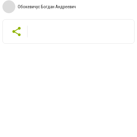
Обокевичус Богдан Андреевич