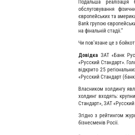
Подальша реалізація 
обслуговування фізичн
європейських та америка
Bank групою європейськи
на фінальній стадії."
Чи пов'язане це з бойкот
Довідка
ЗАТ «Банк Рус
«Русский Стандарт». Голо
відкрито 25 регіональни
«Русский Стандарт (банк)
Власником холдингу явля
холдинг входять: крупн
Стандарт», ЗАТ «Русский
Згідно з рейтингом жур
бізнесменів Росії.