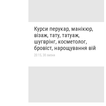
Курси перукар, манікюр,
візаж, тату, татуаж,
шугврінг, косметолог,
бровіст, нарощування вій
20:15, 30 липня