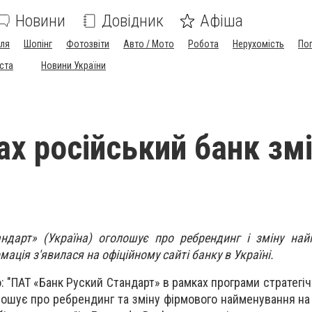
Новини
Довідник
Афіша
лля
Шопінг
Фотозвіти
Авто / Мото
Робота
Нерухомість
По
іста
Новини України
ах російський банк зм
ндарт» (Україна) оголошує про ребрендинг і зміну най
мація з'явилася на офіційному сайті банку в Україні.
: "ПАТ «Банк Руский Стандарт» в рамках програми стратегі
олошує про ребрендинг та зміну фірмового найменування на