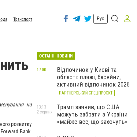
Рус
года
Транспорт
ОСТАННІ НОВИНИ
інить
Відпочинок у Києві та
17:00
області: пляжі, басейни,
активний відпочинок 2026
ПАРТНЕРСЬКИЙ СПЕЦПРОЄКТ
менування на
Трамп заявив, що США
13:13
2 серпня
можуть забрати з України
«майже все, що захочуть»
чного розвитку
 Forward Bank.