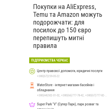
Покупки на AliExpress,
Temu та Amazon можуть
подорожчати: для
посилок до 150 євро
перепишуть митні
правила
ПІДПРИЄМСТВА ЧЕРКАС
Центр правової допомоги, юридичні послуги
+380(67)259-05-22
WaterStore - інтернет магазин басейнів і
обладнання
+380(44)502-01-02, +380(66)777-78-42, +380(67)777-82-19, +380(67)890-80-80, +380(73)890-80-80, +380(44)502-01-03
Super Park "V" (Супер Парк), парк розваг та