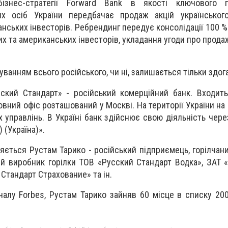
бізнес-стратегії Forward Bank в якості ключового 
их осіб України передбачає продаж акцій українського
нських інвесторів. Ребрендинг передує консолідації 100 %
х та американських інвесторів, укладання угоди про прода
уванням всього російського, чи ні, залишається тільки здог
ский Стандарт» - російський комерційний банк. Входит
вний офіс розташований у Москві. На території України на 
х управлінь. В Україні банк здійснює свою діяльність чер
 (Україна)».
ється Рустам Тарико - російський підприємець, горілчани
ий виробник горілки ТОВ «Русский Стандарт Водка», ЗАТ 
 Стандарт Страхование» та ін.
налу Forbes, Рустам Тарико зайняв 60 місце в списку 20