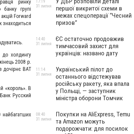
У ДБР розповіли деталі
гравця ринку
17:19
31 липня
першої викритої схеми в
 банку групі
межах спецоперації “Чесний
 акцій Forward
призов”
ж знаходиться
ЄС остаточно продовжив
14:40
адуватись.
31 липня
тимчасовий захист для
українців: названо дату
ь до холдингу
кінець 2008 р.
ез дочірнє ВАТ
Український пілот до
11:14
31 липня
останнього відстежував
російську ракету, яка впала
й «король». В
у Польщі, — заступник
«Банк Русский
міністра оборони Томчик
Покупки на AliExpress, Temu
0 найбагатших
08:40
31 липня
та Amazon можуть
подорожчати: для посилок