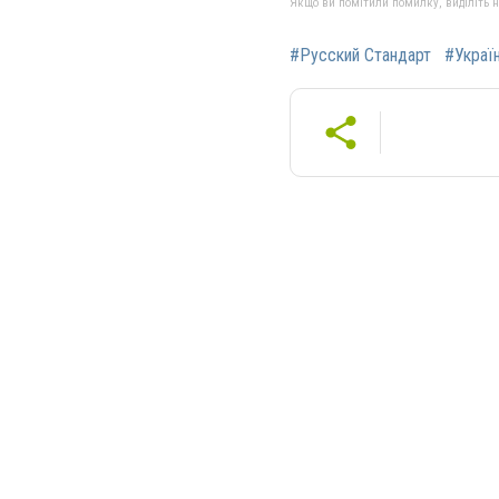
Якщо ви помітили помилку, виділіть нео
#Русский Стандарт
#Украї