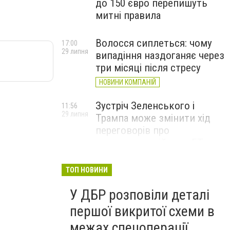
до 150 євро перепишуть
митні правила
Волосся сиплеться: чому
17:00
29 липня
випадіння наздоганяє через
три місяці після стресу
НОВИНИ КОМПАНІЙ
Зустріч Зеленського і
11:56
29 липня
Трампа може змінити хід
переговорів про
завершення війни, – FT
ТОП НОВИНИ
У ДБР розповіли деталі
першої викритої схеми в
межах спецоперації