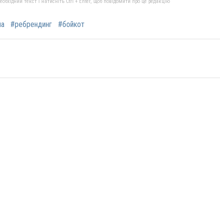
бхідний текст і натисніть Ctrl + Enter, щоб повідомити про це редакцію
на
#ребрендинг
#бойкот