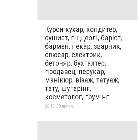
Курси кухар, кондитер,
сушист, піццеолі, баріст,
бармен, пекар, зварник,
слюсар, електрик,
бетоняр, бухгалтер,
продавец, перукар,
манікюр, візаж, татуаж,
тату, шугарінг,
косметолог, грумінг
20:15, 30 липня