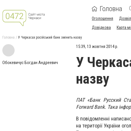
Головна
Оголошення
Дозві
Довідкова
Карта м
Головна
У Черкасах російський банк змінить назву
15:39, 13 жовтня 2014 р.
У Черкас
Обокевичус Богдан Андреевич
назву
ПАТ «Банк Русский Ста
Forward Bank. Така інфор
В повідомленні написано
на території України ог