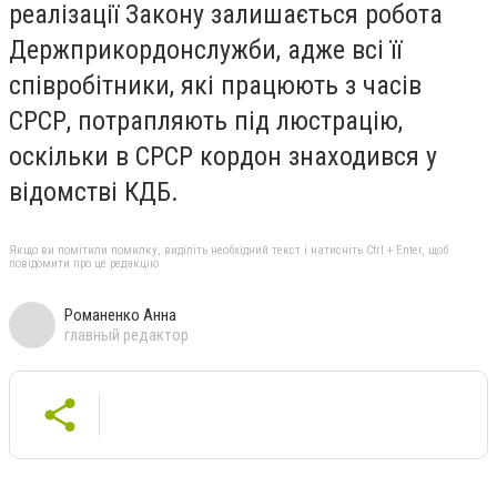
реалізації Закону залишається робота
Держприкордонслужби, адже всі її
співробітники, які працюють з часів
СРСР, потрапляють під люстрацію,
оскільки в СРСР кордон знаходився у
відомстві КДБ.
Якщо ви помітили помилку, виділіть необхідний текст і натисніть Ctrl + Enter, щоб
повідомити про це редакцію
Романенко Анна
главный редактор