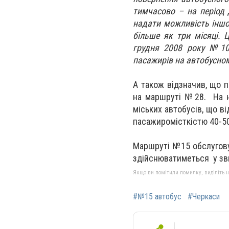
тимчасово – на період 
надати можливість іншо
більше як три місяці. 
грудня 2008 року №10
пасажирів на автобусно
А також відзначив, що 
на маршруті №28. На н
міських автобусів, що в
пасажиромісткістю 40-50
Маршруті №15 обслугову
здійснюватиметься у зв
Якщо ви помітили помилку, виділіть нео
#№15 автобус
#Черкаси