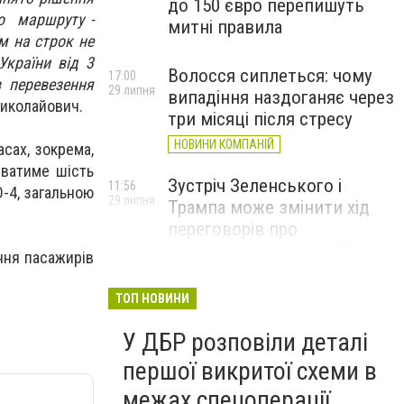
до 150 євро перепишуть
го маршруту -
митні правила
м на строк не
України від 3
Волосся сиплеться: чому
17:00
 перевезення
29 липня
випадіння наздоганяє через
иколайович.
три місяці після стресу
НОВИНИ КОМПАНІЙ
сах, зокрема,
ватиме шість
Зустріч Зеленського і
11:56
-4, загальною
29 липня
Трампа може змінити хід
переговорів про
завершення війни, – FT
ння пасажирів
ТОП НОВИНИ
У ДБР розповіли деталі
першої викритої схеми в
межах спецоперації