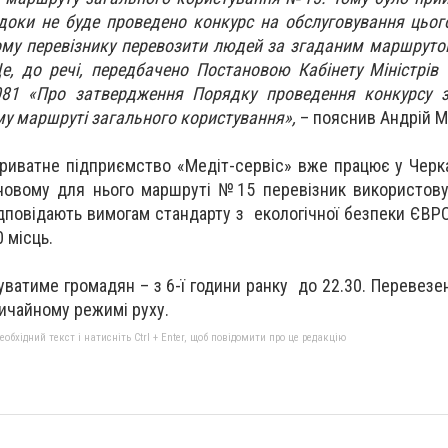
доки не буде проведено конкурс на обслуговування цьо
му перевізнику перевозити людей за згаданим маршруто
Це, до речі, передбачено Постановою Кабінету Міністрів 
81 «Про затвердження Порядку проведення конкурсу з
му маршруті загального користування»,
– пояснив Андрій М
приватне підприємство «Медіт-сервіс» вже працює у Черка
овому для нього маршруті №15 перевізник використову
ідповідають вимогам стандарту з екологічної безпеки ЄВРО
 місць.
ватиме громадян – з 6-ї години ранку до 22.30. Перевезе
ичайному режимі руху.
бхідний текст і натисніть Ctrl + Enter, щоб повідомити про це редакцію