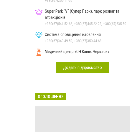
+380(67)255-11-55
Super Park "V" (Супер Парк), парк розваг та
атракціонів
+380(67)544-52-62, +380(67)445-22-22, +380(67)635-50-50
Система сповіщення населення
+380(67)340-49-59, +380(67)350-44-68
Медичний центр «ОН Клінік Черкаси»
Додати підприємство
ОГОЛОШЕННЯ