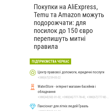
Покупки на AliExpress,
Temu та Amazon можуть
подорожчати: для
посилок до 150 євро
перепишуть митні
правила
ПІДПРИЄМСТВА ЧЕРКАС
Центр правової допомоги, юридичні послуги
+380(67)259-05-22
WaterStore - інтернет магазин басейнів і
обладнання
+380(44)502-01-02, +380(66)777-78-42, +380(67)777-82-19, +380(67)890-80-80, +380(73)890-80-80, +380(44)502-01-03
Пансіонат для літніх людей Грааль