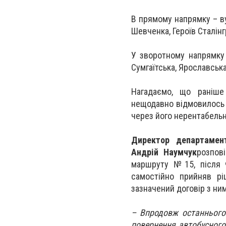
В прямому напрямку – ву
Шевченка, Героїв Сталінгр
У зворотному напрямку –
Сумгаїтська, Ярославська
Нагадаємо, що раніше
нещодавно відмовилось 
через його нерентабельн
Директор департамент
Андрій Наумчук
розпов
маршруту №15, після ч
самостійно прийняв р
зазначений договір з ни
– Впродовж останнього 
повернення автобусного