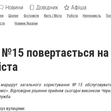
Новини
Довідник
Афіша
лля
Шопінг
Фотозвіти
Авто / Мото
Робота
Нерухомість
По
іста
Новини України
№15 повертається на
іста
 маршрут загального користування №15 обслуговуват
віс». Відповідне рішення прийняв сьогодні виконком Черка
лужба.
ух вулицями: