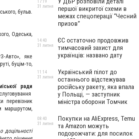
У ДБР розповіли деталі
17:19
31 липня
першої викритої схеми в
ського, бульв.
межах спецоперації “Чесний
призов”
ого, Одеська,
ЄС остаточно продовжив
14:40
31 липня
тимчасовий захист для
українців: названо дату
З-Авто», яке
ті, буцім-то,
Український пілот до
11:14
31 липня
останнього відстежував
міської ради
російську ракету, яка впала
слуговування
у Польщі, — заступник
и перевізник
міністра оборони Томчик
м маршрутом,
Покупки на AliExpress, Temu
08:40
31 липня
та Amazon можуть
о доцільності
подорожчати: для посилок
йнято рішення