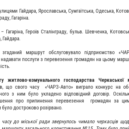
лицями Гайдара, Ярославська, Сумгаїтська, Одеська, Котов
аду, Гагаріна.
 Гагаріна, Героїв Сталінграду, бульв. Шевченка, Котовськ
, Гайдара.
 згаданий маршрут обслуговувало підприємство «ЧАР
надавати послуги з перевезення громадян на цьому маршру
ість.
у житлово-комунального господарства Черкаської 
ів, що свого часу «ЧАРЗ-Авто» виграло конкурс на об
ого з ним було укладено відповідний договір. Оскільк
ішення про припинення перевезення громадян за ци
м було достроково розірвано.
часу до міської ради звернулось чимало черкасців щод
 маршруту загального користування №15. Тому було при