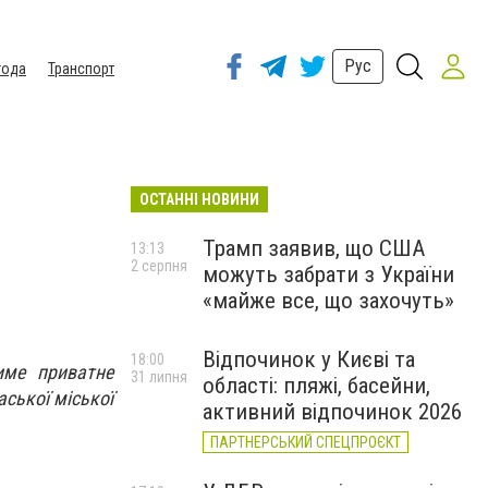
Рус
года
Транспорт
ОСТАННІ НОВИНИ
Трамп заявив, що США
13:13
2 серпня
можуть забрати з України
«майже все, що захочуть»
Відпочинок у Києві та
18:00
име приватне
31 липня
області: пляжі, басейни,
ської міської
активний відпочинок 2026
ПАРТНЕРСЬКИЙ СПЕЦПРОЄКТ