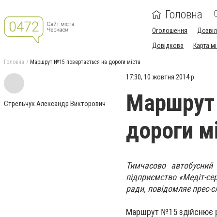
Головна
Оголошення
Дозві
Довідкова
Карта м
Головна
Маршрут №15 повертається на дороги міста
17:30, 10 жовтня 2014 р.
Маршрут 
Стрельчук Александр Викторович
дороги м
Тимчасово автобусний
підприємство «Медіт-сер
ради, повідомляє прес-с
Маршрут №15 здійснює р