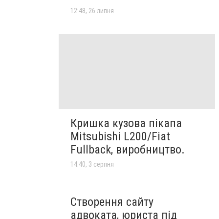
12:48, 26 липня
Кришка кузова пікапа
Mitsubishi L200/Fiat
Fullback, виробництво.
14:40, 3 серпня
Створення сайту
адвоката, юриста під