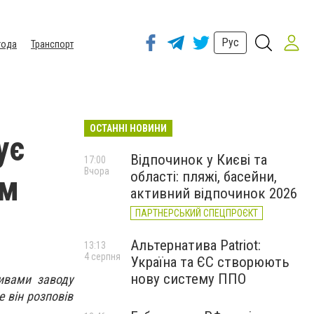
Рус
года
Транспорт
ОСТАННІ НОВИНИ
ує
Відпочинок у Києві та
17:00
Вчора
області: пляжі, басейни,
ом
активний відпочинок 2026
ПАРТНЕРСЬКИЙ СПЕЦПРОЄКТ
Альтернатива Patriot:
13:13
4 серпня
Україна та ЄС створюють
нову систему ППО
тивами заводу
 він розповів