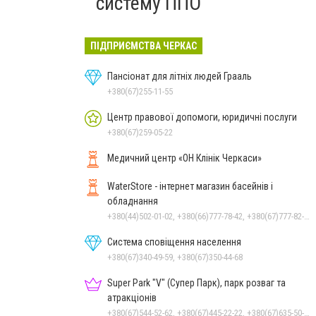
систему ППО
ПІДПРИЄМСТВА ЧЕРКАС
Пансіонат для літніх людей Грааль
+380(67)255-11-55
Центр правової допомоги, юридичні послуги
+380(67)259-05-22
Медичний центр «ОН Клінік Черкаси»
WaterStore - інтернет магазин басейнів і
обладнання
+380(44)502-01-02, +380(66)777-78-42, +380(67)777-82-19, +380(67)890-80-80, +380(73)890-80-80, +380(44)502-01-03
Система сповіщення населення
+380(67)340-49-59, +380(67)350-44-68
Super Park "V" (Супер Парк), парк розваг та
атракціонів
+380(67)544-52-62, +380(67)445-22-22, +380(67)635-50-50