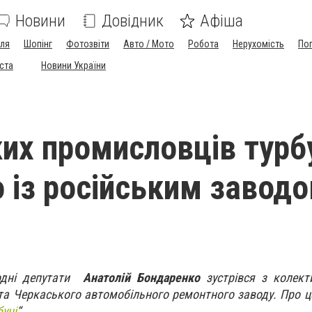
Новини
Довідник
Афіша
лля
Шопінг
Фотозвіти
Авто / Мото
Робота
Нерухомість
По
іста
Новини України
их промисловців турб
о із російським завод
одні депутати
Анатолій Бондаренко
зустрівся з колек
та Черкаського автомобільного ремонтного заводу. Про це
уці
“.