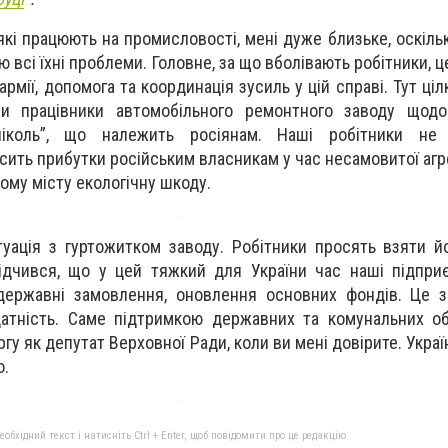
які працюють на промисловості, мені дуже близьке, оскіль
ю всі їхні проблеми. Головне, за що вболівають робітники, ц
рмії, допомога та координація зусиль у цій справі. Тут ці
и працівники автомобільного ремонтного заводу щодо
ніколь”, що належить росіянам. Наші робітники не
ить прибутки російським власникам у час несамовитої агрес
ому місту екологічну шкоду.
итуація з гуртожитком заводу. Робітники просять взяти й
відчився, що у цей тяжкий для України час наші підпр
державні замовлення, оновлення основних фондів. Це з
атність. Саме підтримкою державних та комунальних об
гу як депутат Верховної Ради, коли ви мені довірите. Укра
о.
бхідний текст і натисніть Ctrl + Enter, щоб повідомити про це редакцію