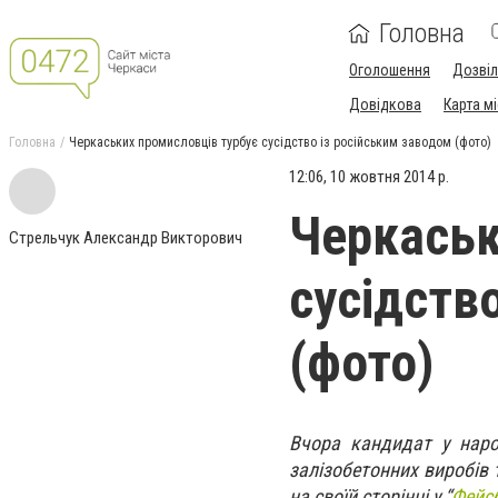
Головна
Оголошення
Дозві
Довідкова
Карта м
Головна
Черкаських промисловців турбує сусідство із російським заводом (фото)
12:06, 10 жовтня 2014 р.
Черкаськ
Стрельчук Александр Викторович
сусідств
(фото)
Вчора кандидат у нар
залізобетонних виробів 
на своїй сторінці у “
Фейсб