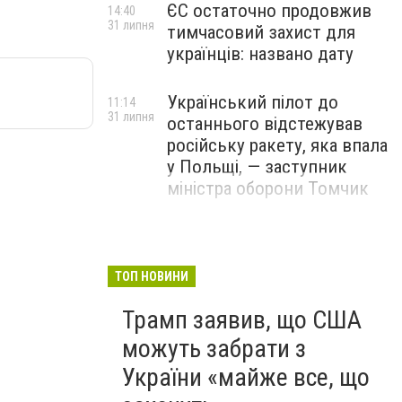
ЄС остаточно продовжив
14:40
31 липня
тимчасовий захист для
українців: названо дату
Український пілот до
11:14
31 липня
останнього відстежував
російську ракету, яка впала
у Польщі, — заступник
міністра оборони Томчик
ТОП НОВИНИ
Трамп заявив, що США
можуть забрати з
України «майже все, що