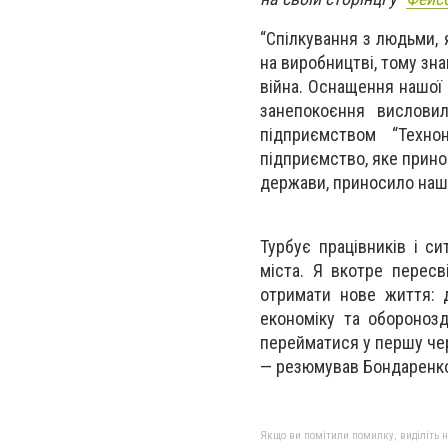
“Спілкування з людьми, 
на виробництві, тому зна
війна. Оснащення нашої а
занепокоєння висловил
підприємством “Техно
підприємство, яке принос
держави, приносило наш
Турбує працівників і с
міста. Я вкотре перес
отримати нове життя: 
економіку та оборонозд
перейматися у першу чер
— резюмував Бондаренк
Якщо ви помітили помилку, виділіть нео