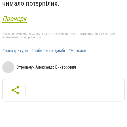
чимало потерпілих.
Прочерк
Якщо ви помітили помилку, виділіть необхідний текст і натисніть Ctrl + Enter, щоб
повідомити про це редакцію
#прокуратура
#побиття на дамбі
#Черкаси
Стрельчук Александр Викторович