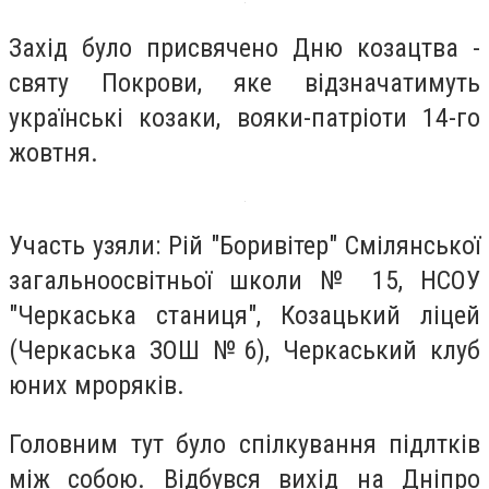
Захід було присвячено Дню козацтва -
святу Покрови, яке відзначатимуть
українські козаки, вояки-патріоти 14-го
жовтня.
Участь узяли: Рій "Боривітер" Смілянської
загальноосвітньої школи № 15, НСОУ
"Черкаська станиця", Козацький ліцей
(Черкаська ЗОШ №6), Черкаський клуб
юних мроряків.
Головним тут було спілкування підлтків
між собою. Відбувся вихід на Дніпро