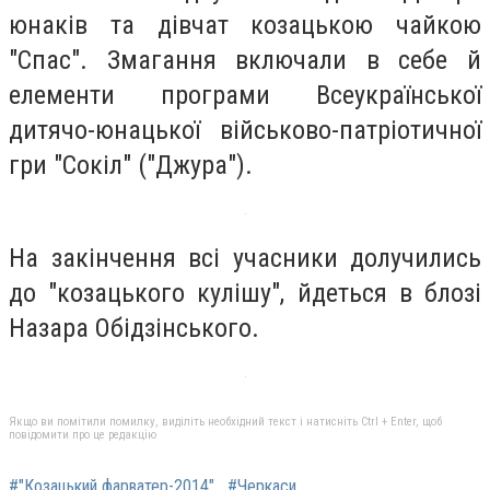
юнаків та дівчат козацькою чайкою
"Спас". Змагання включали в себе й
елементи програми Всеукраїнської
дитячо-юнацької військово-патріотичної
гри "Сокіл" ("Джура").
На закінчення всі учасники долучились
до "козацького кулішу", йдеться в блозі
Назара Обідзінського.
Якщо ви помітили помилку, виділіть необхідний текст і натисніть Ctrl + Enter, щоб
повідомити про це редакцію
#"Козацький фарватер-2014"
#Черкаси