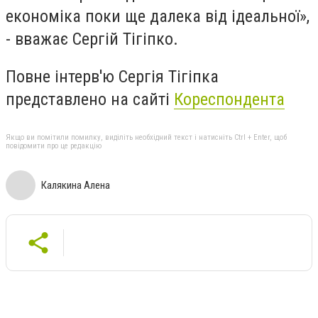
економіка поки ще далека від ідеальної
»,
- вважає Сергій Тігіпко.
Повне інтерв'ю Сергія Тігіпка
представлено на сайті
Кореспондента
Якщо ви помітили помилку, виділіть необхідний текст і натисніть Ctrl + Enter, щоб
повідомити про це редакцію
Калякина Алена