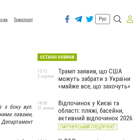
Рус
года
Транспорт
ОСТАННІ НОВИНИ
Трамп заявив, що США
13:13
2 серпня
можуть забрати з України
«майже все, що захочуть»
Відпочинок у Києві та
18:00
я з боку вул.
31 липня
області: пляжі, басейни,
сними лавами,
активний відпочинок 2026
Департамент
ПАРТНЕРСЬКИЙ СПЕЦПРОЄКТ