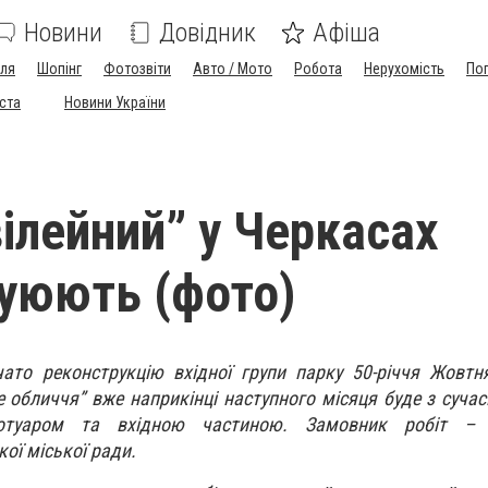
Новини
Довідник
Афіша
лля
Шопінг
Фотозвіти
Авто / Мото
Робота
Нерухомість
По
іста
Новини України
ілейний” у Черкасах
уюють (фото)
ато реконструкцію вхідної групи парку 50-річчя Жовтн
е обличчя” вже наприкінці наступного місяця буде з суча
ротуаром та вхідною частиною. Замовник робіт – 
ої міської ради.