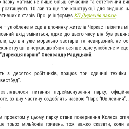
о парку матиме не лише більш сучасний та естетичний виг
т розташують 10 лав та ще три конструкції для сидіння н
ративних ліхтарів. Про це інформує
КП Дирекція парків
.
я – улюблене місце відпочинку жителів Черкас і візитка м
овний вхід зміниться, адже до цього часу він був радянс
ли, що він уже морально застарів та невиразний, не ос
еконструкції в черкасців з’явиться ще одне улюблене місце
“Дирекція парків” Олександр Радуцький
.
ть з десяток робітників, працює три одиниці техніки 
вестбуд”.
озглядалося питання перейменування парку, офіційн
оте, вхідну частину оздоблять назвою “Парк “Ювілейний”,
.
 проектом у цьому парку стане повернення Колеса огляд
ше трьох мільйонів гривень, тож важко сказати, коли 