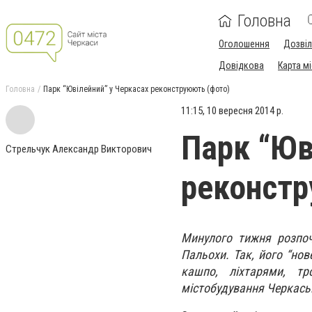
Головна
Оголошення
Дозві
Довідкова
Карта м
Головна
Парк “Ювілейний” у Черкасах реконструюють (фото)
11:15, 10 вересня 2014 р.
Парк “Юв
Стрельчук Александр Викторович
реконстр
Минулого тижня розпоч
Пальохи. Так, його “нов
кашпо, ліхтарями, т
містобудування Черкаськ