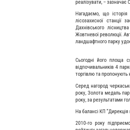
реалізувати, – зазначає
Нагадаємо, що історія
лісозахисної станції 
Дахнівського лісництв
Жовтневої революції. Авт
ландшафтного парку удос
Сьогодні його площа с
відпочивальників 4 парк
торгівлю та пропонують 
Серед нагород черкасько
року, Золота медаль пар
року, за результатами г
На балансі КП “Дирекція 
2010-го року підприєм
рейтингу загальнодержав