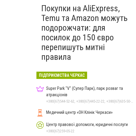
Покупки на AliExpress,
Temu та Amazon можуть
подорожчати: для
посилок до 150 євро
перепишуть митні
правила
ПІДПРИЄМСТВА ЧЕРКАС
Super Park "V" (Супер Парк), парк розваг та
атракціонів
+380(67)544-52-62, +380(67)445-22-22, +380(67)635-50-50
Медичний центр «ОН Клінік Черкаси»
Центр правової допомоги, юридичні послуги
+380(67)259-05-22