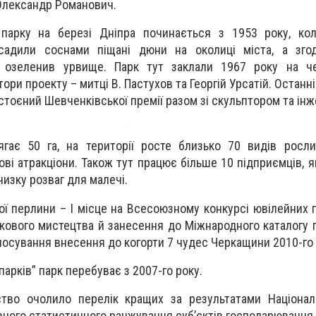
 Олександр Романович.
 парку на березі Дніпра починається з 1953 року, кол
засадили соснами піщані дюни на околиці міста, а зго
а озеленив урвище. Парк тут заклали 1967 року на че
ори проекту – митці В. Пастухов та Георгій Урсатій. Останн
тоєний Шевченківської премії разом зі скульптором та ін
ягає 50 га, на території росте близько 70 видів росл
ові атракціони. Також тут працює більше 10 підприємців, 
низку розваг для малечі.
ї перлини – І місце на Всесоюзному конкурсі ювілейних п
кового мистецтва й занесення до Міжнародного каталогу п
олосування внесення до когорти 7 чудес Черкащини 2010-го 
парків” парк перебуває з 2007-го року.
ство очолило перелік кращих за результатами Націонал
ного статистичного ранжування суб’єктів господарювання 