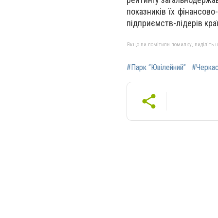
показників їх фінансово
підприємств-лідерів краї
Якщо ви помітили помилку, виділіть нео
#Парк “Ювілейний”
#Черка