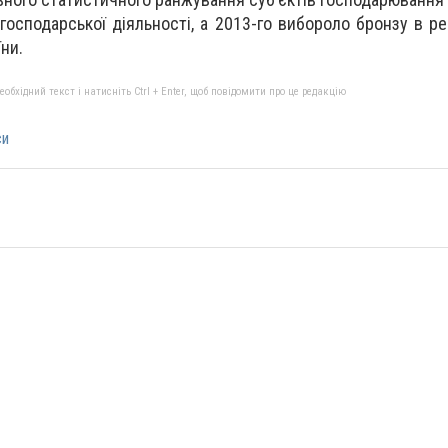
-господарської діяльності, а 2013-го вибороло бронзу в р
ни.
бхідний текст і натисніть Ctrl + Enter, щоб повідомити про це редакцію
си