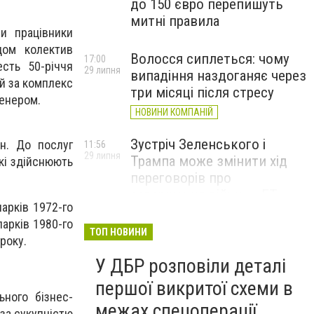
до 150 євро перепишуть
митні правила
и працівники
дом колектив
Волосся сиплеться: чому
17:00
сть 50-річчя
29 липня
випадіння наздоганяє через
ій за комплекс
три місяці після стресу
женером.
НОВИНИ КОМПАНІЙ
Зустріч Зеленського і
ин. До послуг
11:56
29 липня
Трампа може змінити хід
які здійснюють
переговорів про
завершення війни, – FT
арків 1972-го
арків 1980-го
ТОП НОВИНИ
року.
У ДБР розповіли деталі
першої викритої схеми в
ьного бізнес-
межах спецоперації
за сукупністю