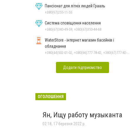
Пансіонат для літніх людей Грааль
+380(67)255-11-55
Система сповіщення населення
+380(67)340-49-59, +380(67)350-44-68
WaterStore - інтернет магазин басейнів і
обладнання
+380(44)502-01-02, +380(66)777-78-42, +380(67)777-82-19, +380(67)890-80-80, +380(73)890-80-80, +380(44)502-01-03
Додати підприємство
ОГОЛОШЕННЯ
Ян, Ищу работу музыканта
02:18, 17 березня 2022 р.