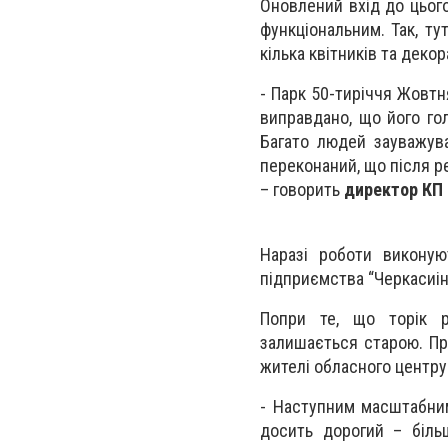
Оновлений вхід до цьог
функціональним. Так, ту
кілька квітників та деко
- Парк 50-тиріччя Жовтн
виправдано, що його гол
Багато людей зауважува
переконаний, що після р
– говорить
директор КП 
Наразі роботи виконую
підприємства “Черкасиін
Попри те, що торік р
залишається старою. Пр
жителі обласного центру
- Наступним масштабним
досить дорогий – біль