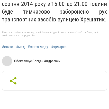
серпня 2014 року з 15.00 до 21.00 години
буде тимчасово заборонено рух
транспортних засобів вулицею Хрещатик.
Якщо ви помітили помилку, виділіть необхідний текст і натисніть Ctrl + Enter, щоб
повідомити про це редакцію
#свято
#мед
#свято меду
#ярмарка
Обокевичус Богдан Андреевич