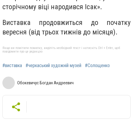
сторічному віці народився Ісак».
Виставка продовжиться до початку
вересня (від трьох тижнів до місяця).
Якщо ви помітили помилку, виділіть необхідний текст і натисніть Ctrl + Enter, щоб
повідомити про це редакцію
#виставка
#черкаський художній музей
#Солощенко
Обокевичус Богдан Андреевич