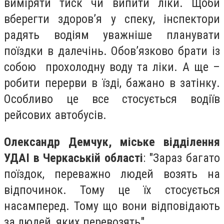
виміряти тиск чи випити ліки. Щоби
вберегти здоров’я у спеку, інспектори
радять водіям уважніше планувати
поїздки в далечінь. Обов’язково брати із
собою прохолодну воду та ліки. А ще –
робити перерви в їзді, бажано в затінку.
Особливо це все стосується водіїв
рейсових автобусів.
Олександр Демчук, міське відділення
УДАІ в Черкаській області
: "Зараз багато
поїздок, переважно людей возять на
відпочинок. Тому це їх стосується
насамперед. Тому що вони відповідають
за людей, яких перевозять".