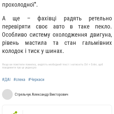
прохолодної".
А ще – фахівці радять ретельно
перевіряти своє авто в таке пекло.
Особливо систему охолодження двигуна,
рівень мастила та стан гальмівних
колодок і тиск у шинах.
Якщо ви помітили помилку, виділіть необхідний текст і натисніть Ctrl + Enter, щоб
повідомити про це редакцію
#ДАІ
#спека
#Черкаси
Стрельчук Александр Викторович