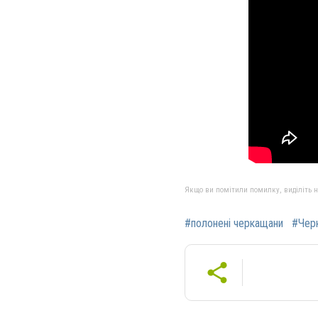
Якщо ви помітили помилку, виділіть нео
#полонені черкащани
#Чер