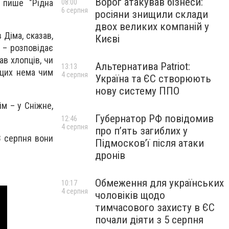
Ворог атакував бізнеси:
 пише "Рідна
08:00
6 серпня
росіяни знищили склади
двох великих компаній у
 Діма, сказав,
Києві
 – розповідає
ав хлопців, чи
Альтернатива Patriot:
13:13
 цих нема чим
4 серпня
Україна та ЄС створюють
нову систему ППО
м – у Сніжне,
Губернатор РФ повідомив
12:46
4 серпня
про п’ять загиблих у
 8 серпня вони
Підмосков’ї після атаки
дронів
Обмеження для українських
10:17
4 серпня
чоловіків щодо
тимчасового захисту в ЄС
почали діяти з 5 серпня