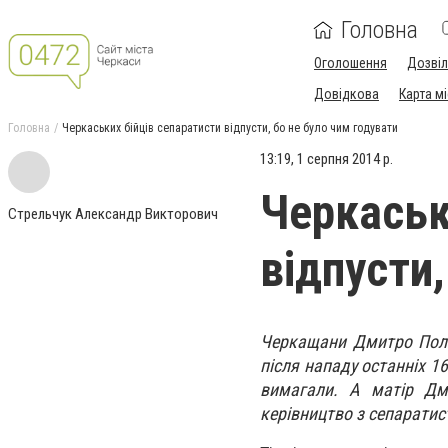
Головна
Оголошення
Дозві
Довідкова
Карта м
Головна
Черкаських бійців сепаратисти відпусти, бо не було чим годувати
13:19, 1 серпня 2014 р.
Черкаськ
Стрельчук Александр Викторович
відпусти,
Черкащани Дмитро Полов
після нападу останніх 1
вимагали. А матір Дм
керівництво з сепаратис