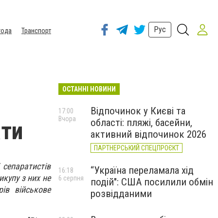
Рус
года
Транспорт
ОСТАННІ НОВИНИ
Відпочинок у Києві та
17:00
Вчора
області: пляжі, басейни,
ати
активний відпочинок 2026
ПАРТНЕРСЬКИЙ СПЕЦПРОЄКТ
 сепаратистів
“Україна переламала хід
16:18
икупу з них не
6 серпня
подій": США посилили обмін
ів військове
розвідданими