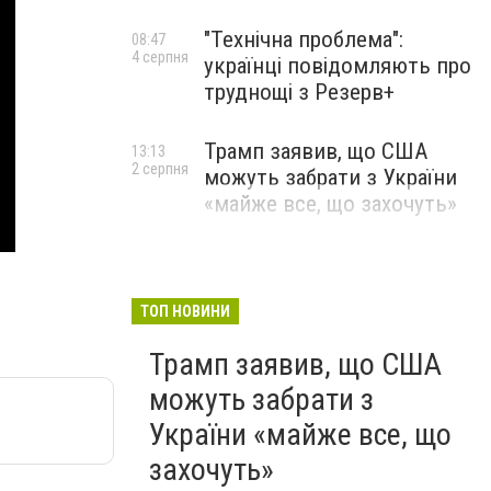
"Технічна проблема":
08:47
4 серпня
українці повідомляють про
труднощі з Резерв+
Трамп заявив, що США
13:13
2 серпня
можуть забрати з України
«майже все, що захочуть»
ТОП НОВИНИ
Трамп заявив, що США
можуть забрати з
України «майже все, що
захочуть»