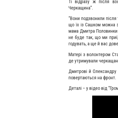
Ті відразу ж після вз
Черкащина".
“Вони подзвонили після т
що їх із Сашком можна з
мама Дмитра Половинки Т
не буде так, що ми приї
годувать, а ще й вас до
Матері з волонтером Ста
де утримували черкащан
Дмитрові й Олександру в
повертаються на фронт.
Деталі – у відео від “Гр