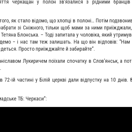
яття черкащан у полон зв’язалися з рідними бранців
ого, як стало відомо, що хлопці в полоні… Потім подзвонив
абрати зі Сніжного, тільки щоб мами за ними приїжджали,
етяна Блонська. – Тоді запитала у чоловіка, який утримув
демо – і нас там теж залишать. На що він відповів: “Нам
ведеться. Просто приїжджайте й забирайте”.
ніславом Лукиричем поїхали спочатку в Слов’янськ, а поті
.
 72-ій частині у Білій церкві дали відпустку на 10 днів.
омадське ТБ: Черкаси”: