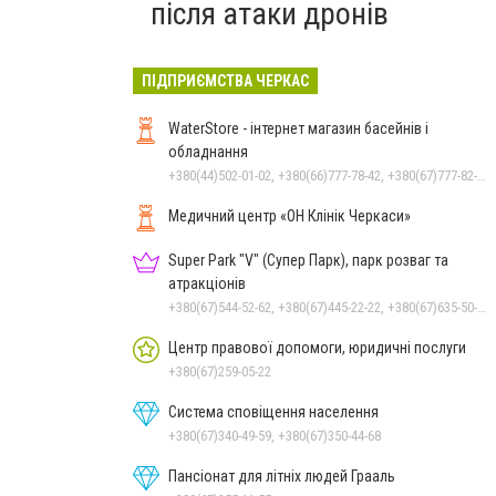
після атаки дронів
ПІДПРИЄМСТВА ЧЕРКАС
WaterStore - інтернет магазин басейнів і
обладнання
+380(44)502-01-02, +380(66)777-78-42, +380(67)777-82-19, +380(67)890-80-80, +380(73)890-80-80, +380(44)502-01-03
Медичний центр «ОН Клінік Черкаси»
Super Park "V" (Супер Парк), парк розваг та
атракціонів
+380(67)544-52-62, +380(67)445-22-22, +380(67)635-50-50
Центр правової допомоги, юридичні послуги
+380(67)259-05-22
Система сповіщення населення
+380(67)340-49-59, +380(67)350-44-68
Пансіонат для літніх людей Грааль