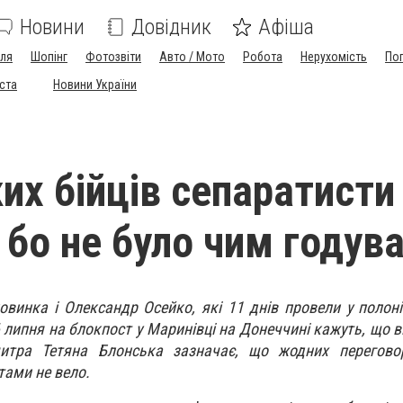
Новини
Довідник
Афіша
лля
Шопінг
Фотозвіти
Авто / Мото
Робота
Нерухомість
По
іста
Новини України
их бійців сепаратисти
 бо не було чим годув
инка і Олександр Осейко, які 11 днів провели у полоні
6 липня на блокпост у Маринівці на Донеччині кажуть, що в
итра Тетяна Блонська зазначає, що жодних переговор
тами не вело.