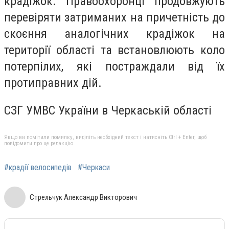
крадіжок. Правоохоронці продовжують
перевіряти затриманих на причетність до
скоєння аналогічних крадіжок на
території області та встановлюють коло
потерпілих, які постраждали від їх
протиправних дій.
СЗГ УМВС України в Черкаській області
Якщо ви помітили помилку, виділіть необхідний текст і натисніть Ctrl + Enter, щоб
повідомити про це редакцію
#крадії велосипедів
#Черкаси
Стрельчук Александр Викторович