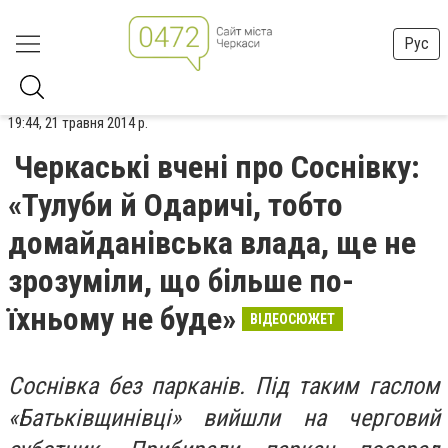
Рус
19:44, 21 травня 2014 р.
Черкаські вчені про Соснівку:
«Тулуби й Одаричі, тобто
домайданівська влада, ще не
зрозуміли, що більше по-
їхньому не буде»
ВІДЕОСЮЖЕТ
Соснівка без парканів. Під таким гаслом
«Батьківщинівці» вийшли на черговий