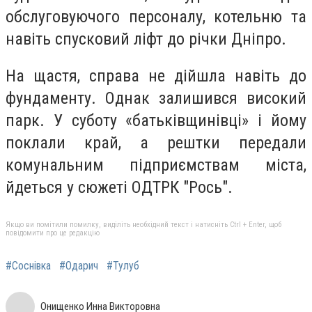
обслуговуючого персоналу, котельню та
навіть спусковий ліфт до річки Дніпро.
На щастя, справа не дійшла навіть до
фундаменту. Однак залишився високий
парк. У суботу «батьківщинівці» і йому
поклали край, а рештки передали
комунальним підприємствам міста,
йдеться у сюжеті ОДТРК "Рось".
Якщо ви помітили помилку, виділіть необхідний текст і натисніть Ctrl + Enter, щоб
повідомити про це редакцію
#Соснівка
#Одарич
#Тулуб
Онищенко Инна Викторовна