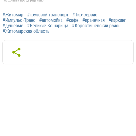
повідомити про це редакцію
#Житомир
#грузовой транспорт
#Тир-сервис
#Импульс-Транс
#автомойка
#кафе
#прачечная
#паркинг
#душевые
#Великие Кошарища
#Коростишевский район
#Житомирская область