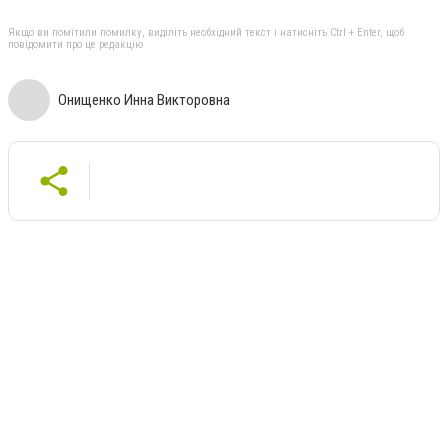
Якщо ви помітили помилку, виділіть необхідний текст і натисніть Ctrl + Enter, щоб
повідомити про це редакцію
Онищенко Инна Викторовна