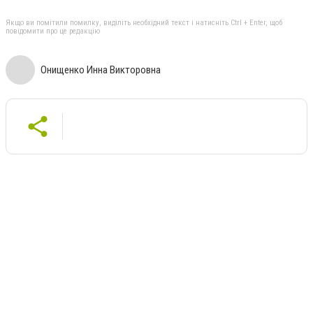
Якщо ви помітили помилку, виділіть необхідний текст і натисніть Ctrl + Enter, щоб
повідомити про це редакцію
Онищенко Инна Викторовна