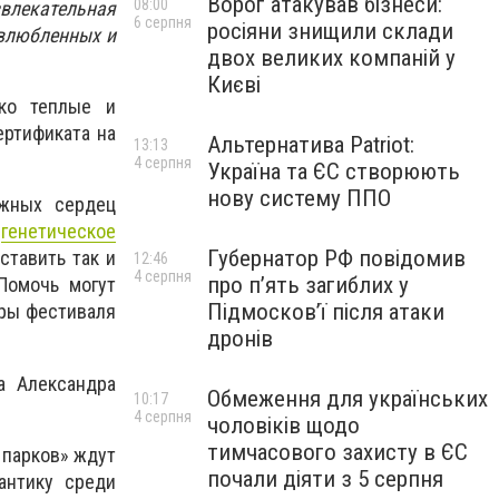
Ворог атакував бізнеси:
08:00
влекательная
6 серпня
росіяни знищили склади
 влюбленных и
двох великих компаній у
Києві
ко теплые и
ертификата на
Альтернатива Patriot:
13:13
4 серпня
Україна та ЄС створюють
нову систему ППО
ажных сердец
а
генетическое
Губернатор РФ повідомив
ставить так и
12:46
4 серпня
про п’ять загиблих у
Помочь могут
Підмосков’ї після атаки
оры фестиваля
дронів
а Александра
Обмеження для українських
10:17
4 серпня
чоловіків щодо
тимчасового захисту в ЄС
 парков» ждут
почали діяти з 5 серпня
антику среди