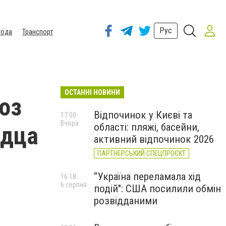
Рус
года
Транспорт
ОСТАННІ НОВИНИ
оз
Відпочинок у Києві та
17:00
Вчора
області: пляжі, басейни,
рдца
активний відпочинок 2026
ПАРТНЕРСЬКИЙ СПЕЦПРОЄКТ
“Україна переламала хід
16:18
6 серпня
подій": США посилили обмін
розвідданими