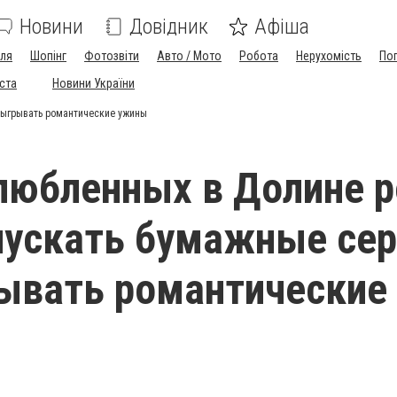
Новини
Довідник
Афіша
лля
Шопінг
Фотозвіти
Авто / Мото
Робота
Нерухомість
По
іста
Новини України
зыгрывать романтические ужины
любленных в Долине р
пускать бумажные се
ывать романтические