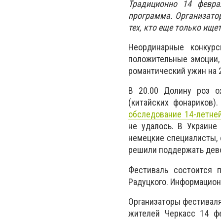
Традиционно 14 февра
программа. Организатор
тех, кто еще только ище
Неординарные конкур
положительные эмоции, 
романтический ужин на 2
В 20.00 Долину роз о
(китайских фонариков)
обследование 14-летне
не удалось. В Украине
немецкие специалисты, 
решили поддержать дево
Фестиваль состоится п
Радуцкого. Информацион
Организаторы фестиваля
жителей Черкасс 14 ф