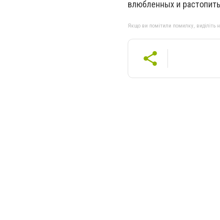
влюбленных и растопить
Якщо ви помітили помилку, виділіть нео