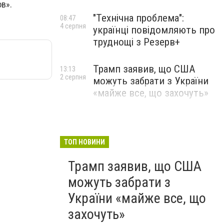
в».
"Технічна проблема":
08:47
4 серпня
українці повідомляють про
труднощі з Резерв+
Трамп заявив, що США
13:13
2 серпня
можуть забрати з України
«майже все, що захочуть»
ТОП НОВИНИ
Трамп заявив, що США
можуть забрати з
України «майже все, що
захочуть»