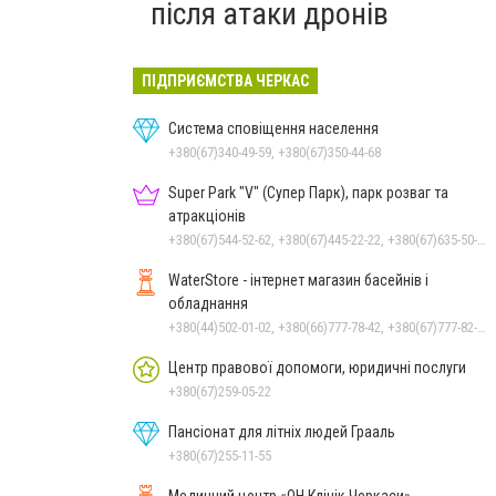
після атаки дронів
ПІДПРИЄМСТВА ЧЕРКАС
Система сповіщення населення
+380(67)340-49-59, +380(67)350-44-68
Super Park "V" (Супер Парк), парк розваг та
атракціонів
+380(67)544-52-62, +380(67)445-22-22, +380(67)635-50-50
WaterStore - інтернет магазин басейнів і
обладнання
+380(44)502-01-02, +380(66)777-78-42, +380(67)777-82-19, +380(67)890-80-80, +380(73)890-80-80, +380(44)502-01-03
Центр правової допомоги, юридичні послуги
+380(67)259-05-22
Пансіонат для літніх людей Грааль
+380(67)255-11-55