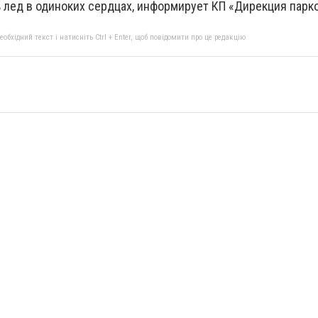
 лед в одиноких сердцах, информирует КП
«Дирекция парко
бхідний текст і натисніть Ctrl + Enter, щоб повідомити про це редакцію