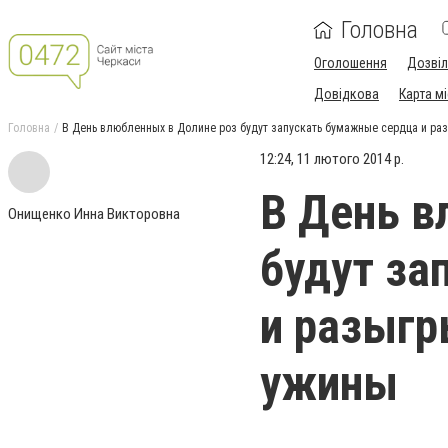
Головна
Оголошення
Дозві
Довідкова
Карта м
Головна
В День влюбленных в Долине роз будут запускать бумажные сердца и ра
12:24, 11 лютого 2014 р.
В День в
Онищенко Инна Викторовна
будут за
и разыгр
ужины