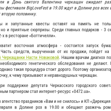
ля в День святого Валентина черкащан ожидает раз
ы фестиваля BigLoveFest в 19.00 ждут в Долине роз всех
т вторую половинку.
сы и запутанные квесты оставят на память не толь
но и приятные сюрпризы. Среди главных подарков - 3 с
-х в ресторане «Боттичелли».
хватит восточная атмосфера - состоится запуск бум
. Часть средств, вырученная от их продажи, пойдет н
й Черкащанки Насти Новаковой
. Нашим врачам диагноз по
 необходимого генетического обследования не делают. 
однако такая процедура стоит дорого. Поэтому организат
чку, к чему призывают и неравнодушных черкащан.
ри поддержке депутата Черкасского городского совет
ным партнером стал интернет-ресурс «0472.ua».
 агентство праздников «Вам и не снилось» и КП «Дирекция
евраля в Долине роз в 19.00 и обещают разжечь ром