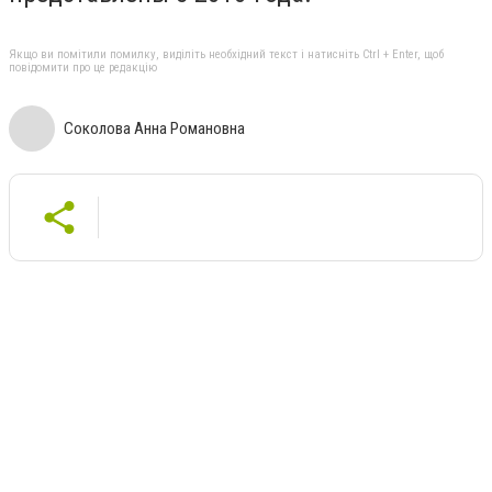
Якщо ви помітили помилку, виділіть необхідний текст і натисніть Ctrl + Enter, щоб
повідомити про це редакцію
Соколова Анна Романовна