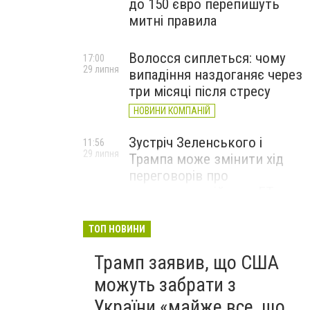
до 150 євро перепишуть
митні правила
Волосся сиплеться: чому
17:00
29 липня
випадіння наздоганяє через
три місяці після стресу
НОВИНИ КОМПАНІЙ
Зустріч Зеленського і
11:56
29 липня
Трампа може змінити хід
переговорів про
завершення війни, – FT
ТОП НОВИНИ
Трамп заявив, що США
можуть забрати з
України «майже все, що