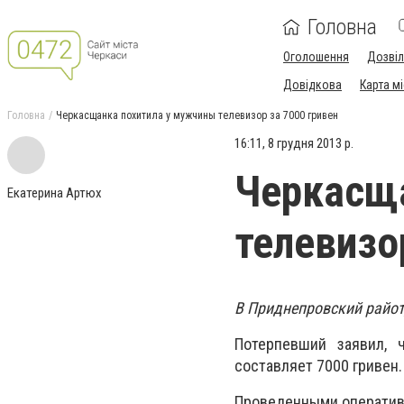
Головна
Оголошення
Дозві
Довідкова
Карта м
Головна
Черкасщанка похитила у мужчины телевизор за 7000 гривен
16:11, 8 грудня 2013 р.
Черкасща
Екатерина Артюх
телевизо
В Приднепровский райот
Потерпевший заявил, 
составляет 7000 гривен.
Проведенными оператив