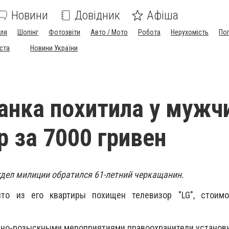
Новини
Довідник
Афіша
лля
Шопінг
Фотозвіти
Авто / Мото
Робота
Нерухомість
По
іста
Новини України
нка похитила у мужч
р за 7000 гривен
дел милиции обратился 61-летний черкащанин.
что из его квартиры похищен телевизор "LG", стоимо
но-розыскными мероприятиями правоохранители установи