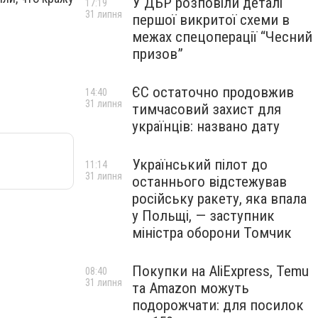
У ДБР розповіли деталі
17:19
31 липня
першої викритої схеми в
межах спецоперації “Чесний
призов”
ЄС остаточно продовжив
14:40
31 липня
тимчасовий захист для
українців: названо дату
Український пілот до
11:14
31 липня
останнього відстежував
російську ракету, яка впала
у Польщі, — заступник
міністра оборони Томчик
Покупки на AliExpress, Temu
08:40
31 липня
та Amazon можуть
подорожчати: для посилок