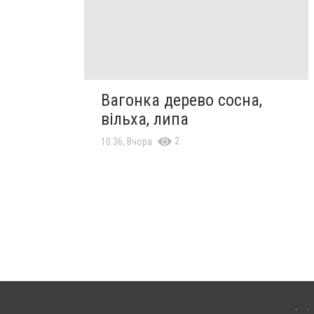
Вагонка дерево сосна,
вільха, липа
2
10:36, Вчора