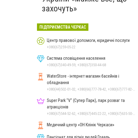
захочуть»
ПІДПРИЄМСТВА ЧЕРКАС
Центр правової допомоги, юридичні послуги
+380(67)259-05-22
Система сповіщення населення
+380(67)340-49-59, +380(67)350-44-68
WaterStore - інтернет магазин басейнів і
обладнання
+380(44)502-01-02, +380(66)777-78-42, +380(67)777-82-19, +380(67)890-80-80, +380(73)890-80-80, +380(44)502-01-03
Super Park "V" (Супер Парк), парк розваг та
атракціонів
+380(67)544-52-62, +380(67)445-22-22, +380(67)635-50-50
Медичний центр «ОН Клінік Черкаси»
Пансіонат для літніх людей Грааль