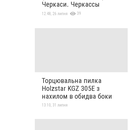
Черкаси. Черкассы
39
12:48, 26 липня
Торцювальна пилка
Holzstar KGZ 305E з
нахилом в обидва боки
13:10, 31 липня