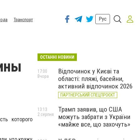
Рус
года
Транспорт
ОСТАННІ НОВИНИ
ины
Відпочинок у Києві та
17:00
Вчора
області: пляжі, басейни,
активний відпочинок 2026
ПАРТНЕРСЬКИЙ СПЕЦПРОЄКТ
Трамп заявив, що США
13:13
2 серпня
можуть забрати з України
сть которого
«майже все, що захочуть»
ли, что кражу