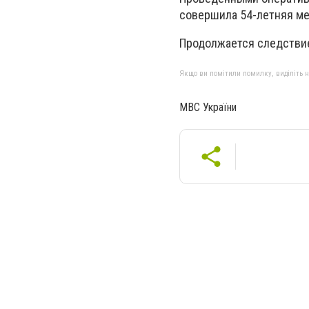
совершила 54-летняя ме
Продолжается следстви
Якщо ви помітили помилку, виділіть нео
МВС України