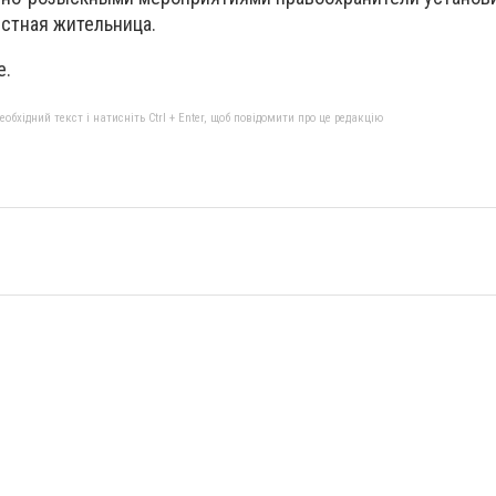
стная жительница.
е.
бхідний текст і натисніть Ctrl + Enter, щоб повідомити про це редакцію