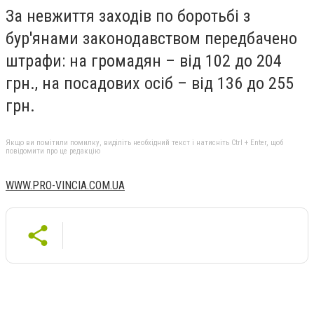
За невжиття заходів по боротьбі з
бур'янами законодавством передбачено
штрафи: на громадян – від 102 до 204
грн., на посадових осіб – від 136 до 255
грн.
Якщо ви помітили помилку, виділіть необхідний текст і натисніть Ctrl + Enter, щоб
повідомити про це редакцію
WWW.PRO-VINCIA.COM.UA