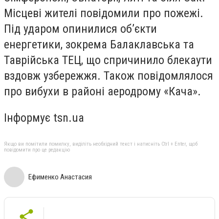
Місцеві жителі повідомили про пожежі.
Під ударом опинилися об’єкти
енергетики, зокрема Балаклавська та
Таврійська ТЕЦ, що спричинило блекаути
вздовж узбережжя. Також повідомлялося
про вибухи в районі аеродрому «Кача».
Інформує tsn.ua
Якщо ви помітили помилку, виділіть необхідний текст і натисніть Ctrl + Enter, щоб
повідомити про це редакцію
Ефименко Анастасия