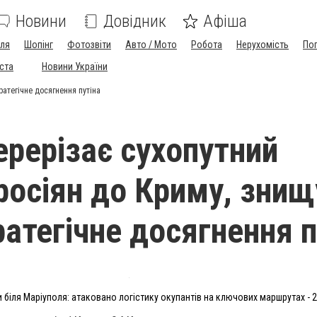
Новини
Довідник
Афіша
лля
Шопінг
Фотозвіти
Авто / Мото
Робота
Нерухомість
По
іста
Новини України
ратегічне досягнення путіна
ерерізає сухопутний
росіян до Криму, зни
ратегічне досягнення п
 біля Маріуполя: атаковано логістику окупантів на ключових маршрутах - 