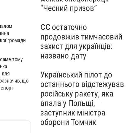
“Чесний призов”
ЄС остаточно
аналом
ання
продовжив тимчасовий
ької громади
захист для українців:
названо дату
, саме тому
ська
Український пілот до
в для
 зазначив, що
останнього відстежував
нспорт.
російську ракету, яка
впала у Польщі, —
заступник міністра
оборони Томчик