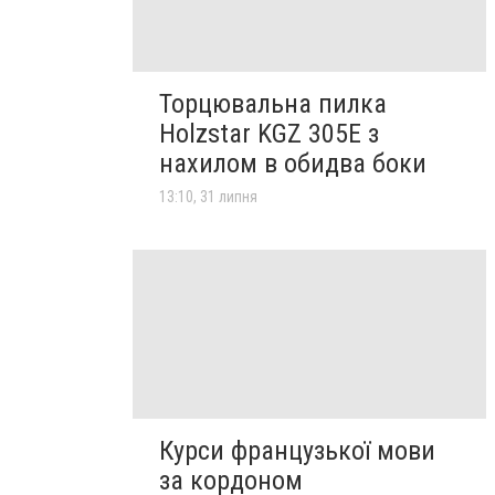
Торцювальна пилка
Holzstar KGZ 305E з
нахилом в обидва боки
13:10, 31 липня
Курси французької мови
за кордоном