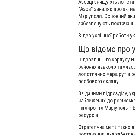
Азовці знищують логісти
"Азов" заявляє про акти
Маріуполя. Основний акце
забезпечують постачанн
Відео успішної роботи ук
Що відомо про у
Підрозділ 1-го корпусу 
районах навколо тимчас
логістичних маршрутів ро
особового складу.
За даними підрозділу, ук
наближених до російсько
Таганрог та Маріуполь –
ресурсів.
Стратегічна мета таких 
постачання, яка забезпе