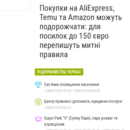
Покупки на AliExpress,
Temu та Amazon можуть
подорожчати: для
посилок до 150 євро
перепишуть митні
правила
ПІДПРИЄМСТВА ЧЕРКАС
Система сповіщення населення
+380(67)340-49-59, +380(67)350-44-68
Центр правової допомоги, юридичні послуги
+380(67)259-05-22
Super Park "V" (Супер Парк), парк розваг та
атракціонів