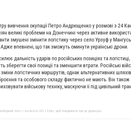
тру вивчення окупації Петро Андрющенко у розмові з 24 К
осіян великі проблеми на Донеччині через активне використ
панти змушені змінити логістику через село Урзуф у Мангус
 Адже впевнені, що так зможуть оминути українські дрони.
силює дальність ударів по російських позиціях та логістиці
ь зберегти свої позиції та зменшити втрати. Російські вій
зміни логістичних маршрутів, однак альтернативних шляхі
броєння та особового складу фактично не мають. Він також
ховувати військову техніку, маскуючи її під цивільний тра
бхідний текст і натисніть Ctrl + Enter, щоб повідомити про це редакцію