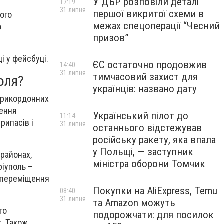
У ДБР розповіли деталі
17:19
31 липня
першої викритої схеми в
ного
межах спецоперації “Чесний
о
призов”
і у фейсбуці.
ЄС остаточно продовжив
14:40
31 липня
тимчасовий захист для
оля?
українців: названо дату
 прикордонних
ження
Український пілот до
11:14
рипасів і
31 липня
останнього відстежував
російську ракету, яка впала
у Польщі, — заступник
 районах,
міністра оборони Томчик
ріуполь –
я переміщення
Покупки на AliExpress, Temu
08:40
31 липня
та Amazon можуть
го
подорожчати: для посилок
х. Також