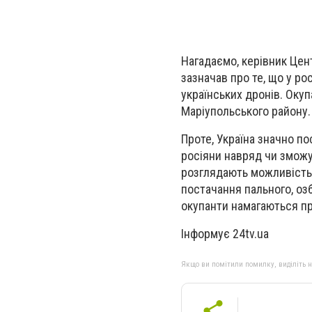
Нагадаємо, керівник Цен
зазначав про те, що у р
українських дронів. Оку
Маріупольського району.
Проте, Україна значно по
росіяни навряд чи зможут
розглядають можливість 
постачання пального, оз
окупанти намагаються при
Інформує 24tv.ua
Якщо ви помітили помилку, виділіть нео