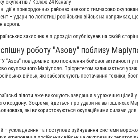
ку окупантів / Колаж 24 Каналу
вні дії в прикордонних районах навколо тимчасово окупова
нт – удари по логістиці російських військ на напрямках, щ
я ворога.
раїнських захисників підрозділ опублікував на своїй сторінц
спішну роботу "Азову" поблизу Маріуп
НГУ "Азов" повідомляє про посилення бойової активності у
ово окупованого Маріуполя. Пріоритетом залишається ура
сійських військ, які забезпечують постачання техніки, боєп
раїнські пілоти вже виконують завдання з ураження цілей у
го кордону. Зокрема, йдеться про удари на автошляхах Ма
 Волноваха, які використовуються окупаційними силами дл
дій – ускладнення та поступове руйнування системи ворожо
чує угруповання російських військ на окупованих територія