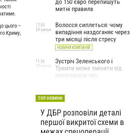
до 150 євро перепишуть
ності
митні правила
ватиме.
Волосся сиплеться: чому
до цього –
17:00
29 липня
випадіння наздоганяє через
ого Криму,
три місяці після стресу
НОВИНИ КОМПАНІЙ
Зустріч Зеленського і
11:56
29 липня
Трампа може змінити хід
переговорів про
завершення війни, – FT
ТОП НОВИНИ
У ДБР розповіли деталі
першої викритої схеми в
межах спецоперації