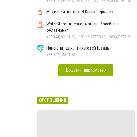
+380(67)544-52-62, +380(67)445-22-22, +380(67)635-50-50
Медичний центр «ОН Клінік Черкаси»
WaterStore - інтернет магазин басейнів і
обладнання
+380(44)502-01-02, +380(66)777-78-42, +380(67)777-82-19, +380(67)890-80-80, +380(73)890-80-80, +380(44)502-01-03
Пансіонат для літніх людей Грааль
+380(67)255-11-55
Додати підприємство
ОГОЛОШЕННЯ