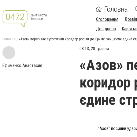
Головна
Оголошення
Дозві
Довідкова
Карта м
Головна
«Азов» перерізає сухопутний коридор росіян до Криму, знищуючи єдине ст
08:13, 28 травня
«Азов» п
Ефименко Анастасия
коридор 
єдине ст
"Азов" посилив удари