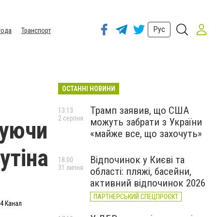
Рус
года
Транспорт
ОСТАННІ НОВИНИ
Трамп заявив, що США
13:13
2 серпня
можуть забрати з України
щуючи
«майже все, що захочуть»
утіна
Відпочинок у Києві та
18:00
31 липня
області: пляжі, басейни,
активний відпочинок 2026
ПАРТНЕРСЬКИЙ СПЕЦПРОЄКТ
24 Канал