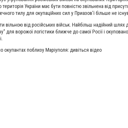
 територія України має бути повністю звільнена від присут
печного тилу для окупаційних сил у Приазов'ї більше не існу
ти вільною від російських військ. Найбільш надійний шлях 
у" для ворожої логістики ближче до самої Росії і окупован
і.
по окупантах поблизу Маріуполя: дивіться відео