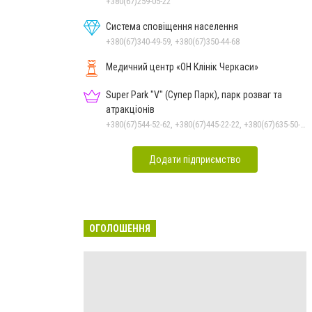
+380(67)259-05-22
Система сповіщення населення
+380(67)340-49-59, +380(67)350-44-68
Медичний центр «ОН Клінік Черкаси»
Super Park "V" (Супер Парк), парк розваг та
атракціонів
+380(67)544-52-62, +380(67)445-22-22, +380(67)635-50-50
Додати підприємство
ОГОЛОШЕННЯ