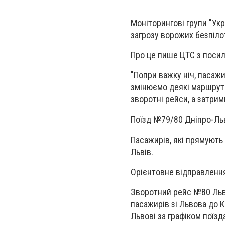
Моніторингові групи "Ук
загрозу ворожих безпіло
Про це пише ЦТС з посил
"Попри важку ніч, пасаж
змінюємо деякі маршрути
зворотні рейси, а затри
Поїзд №79/80 Дніпро-Льв
Пасажирів, які прямують
Львів.
Орієнтовне відправлення
Зворотний рейс №80 Льв
пасажирів зі Львова до 
Львові за графіком поїзд