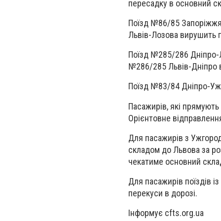
пересадку в основний ск
Поїзд №86/85 Запоріжжя-
Львів-Лозова вирушить пі
Поїзд №285/286 Дніпро-Л
№286/285 Львів-Дніпро в
Поїзд №83/84 Дніпро-Ужг
Пасажирів, які прямують
Орієнтовне відправлення
Для пасажирів з Ужгоро
складом до Львова за ро
чекатиме основний склад
Для пасажирів поїздів із
перекуси в дорозі.
Інформує cfts.org.ua