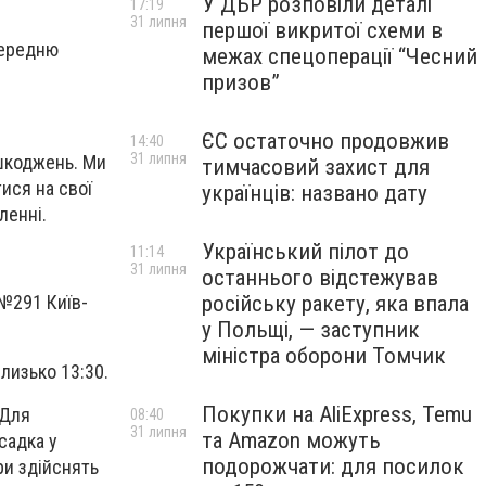
У ДБР розповіли деталі
17:19
31 липня
першої викритої схеми в
середню
межах спецоперації “Чесний
призов”
ЄС остаточно продовжив
14:40
31 липня
ушкоджень. Ми
тимчасовий захист для
ися на свої
українців: названо дату
мленні.
Український пілот до
11:14
.
31 липня
останнього відстежував
 №291 Київ-
російську ракету, яка впала
у Польщі, — заступник
міністра оборони Томчик
близько 13:30.
Покупки на AliExpress, Temu
 Для
08:40
31 липня
та Amazon можуть
садка у
подорожчати: для посилок
ри здійснять