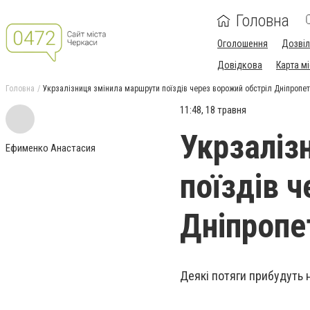
Головна
Оголошення
Дозві
Довідкова
Карта м
Головна
Укрзалізниця змінила маршрути поїздів через ворожий обстріл Дніпропе
11:48, 18 травня
Укрзаліз
Ефименко Анастасия
поїздів 
Дніпроп
Деякі потяги прибудуть н