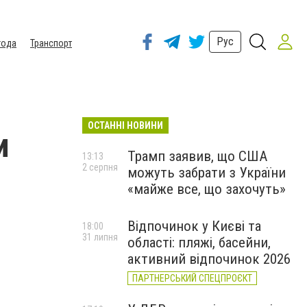
Рус
года
Транспорт
ОСТАННІ НОВИНИ
и
Трамп заявив, що США
13:13
2 серпня
можуть забрати з України
«майже все, що захочуть»
Відпочинок у Києві та
18:00
31 липня
області: пляжі, басейни,
активний відпочинок 2026
ПАРТНЕРСЬКИЙ СПЕЦПРОЄКТ