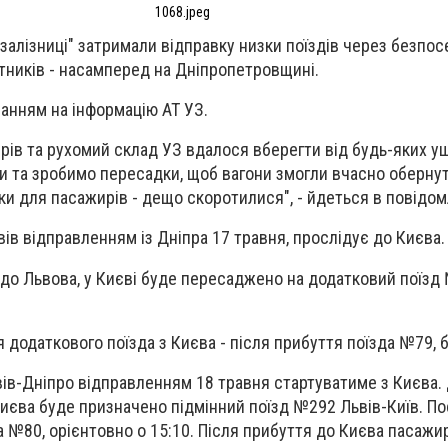
1068.jpeg
рзалізниці" затримали відправку низки поїздів через безпо
тників - насамперед на Дніпропетровщині.
анням на інформацію АТ УЗ.
ирів та рухомий склад УЗ вдалося вберегти від будь-яких 
 та зробимо пересадки, щоб вагони змогли вчасно обернут
мки для пасажирів - дещо скоротилися", - йдеться в повідо
ів відправленням із Дніпра 17 травня, прослідує до Києва
 до Львова, у Києві буде пересаджено на додатковий поїзд
 додаткового поїзда з Києва - після прибуття поїзда №79, 
ів-Дніпро відправленням 18 травня стартуватиме з Києва.
Києва буде призначено підмінний поїзд №292 Львів-Київ. По
а №80, орієнтовно о 15:10. Після прибуття до Києва пасажи