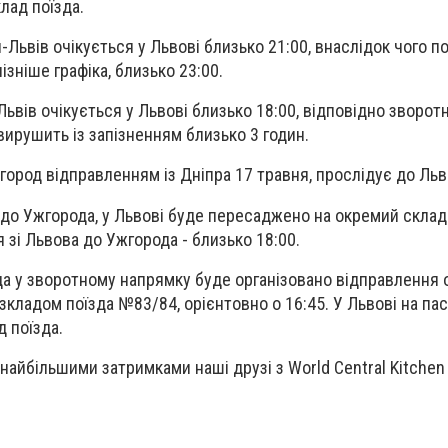
лад поїзда.
Львів очікується у Львові близько 21:00, внаслідок чого 
зніше графіка, близько 23:00.
ьвів очікується у Львові близько 18:00, відповідно зворот
ирушить із запізненням близько 3 годин.
ород відправленням із Дніпра 17 травня, прослідує до Ль
 до Ужгорода, у Львові буде пересаджено на окремий склад 
 зі Львова до Ужгорода - близько 18:00.
да у зворотному напрямку буде організовано відправлення
зкладом поїзда №83/84, орієнтовно о 16:45. У Львові на па
 поїзда.
 найбільшими затримками наші друзі з World Central Kitche