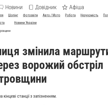
Новини
Довідник
Афіша
лля
Шопінг
Фотозвіти
Авто / Мото
Робота
Нерухомість
По
іста
Новини України
тровщини
ниця змінила маршрут
через ворожий обстріл
етровщини
а кінцеві станції з запізненням.