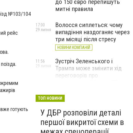
до 150 євро перепишуть
митні правила
поїзд №103/104
Волосся сиплеться: чому
17:00
29 липня
випадіння наздоганяє через
ний рейс
три місяці після стресу
НОВИНИ КОМПАНІЙ
вова.
Зустріч Зеленського і
11:56
поїзда.
29 липня
Трампа може змінити хід
переговорів про
завершення війни, – FT
 окремим
сажирів
ТОП НОВИНИ
n вже готують
У ДБР розповіли деталі
першої викритої схеми в
межах спецоперації