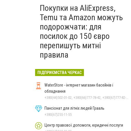
Покупки на AliExpress,
Temu та Amazon можуть
подорожчати: для
посилок до 150 євро
перепишуть митні
правила
ПІДПРИЄМСТВА ЧЕРКАС
WaterStore - інтернет магазин басейнів і
обладнання
+380(44)502-01-02, +380(66)777-78-42, +380(67)777-82-19, +380(67)890-80-80, +380(73)890-80-80, +380(44)502-01-03
Пансіонат для літніх людей Грааль
+380(67)255-11-55
Центр правової допомоги, юридичні послуги