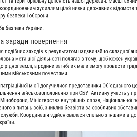
ітет та територіальну цілісність нашої держави. Масштабни
скоординованим зусиллям цілої низки державних відомств 
ру безпеки і оборони.
а безпеки України.
а заради повернення
ня подібних заходів є результатом надзвичайно складної ана
оловна мета цієї діяльності полягає в тому, щоб кожен укра
о рідної землі, а родини загиблих мали змогу провести тра
жними військовими почестями.
епатріаційної місії долучилися представники Об'єднаного ц
вільнення військовополонених при СБУ. Активну участь у пр
Міноборони, Міністерства внутрішніх справ, Національної по
ного з питань осіб, зниклих безвісти за особливих обставин
лужби. Координація здійснювалася спільно з іншими від
країни.