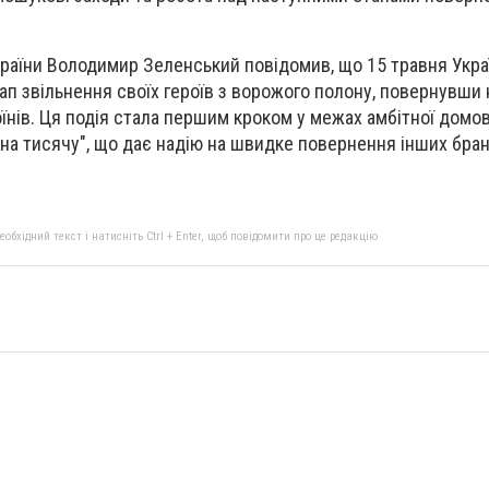
раїни Володимир Зеленський повідомив, що 15 травня Укра
п звільнення своїх героїв з ворожого полону, повернувши 
оїнів. Ця подія стала першим кроком у межах амбітної домо
на тисячу", що дає надію на швидке повернення інших бран
бхідний текст і натисніть Ctrl + Enter, щоб повідомити про це редакцію