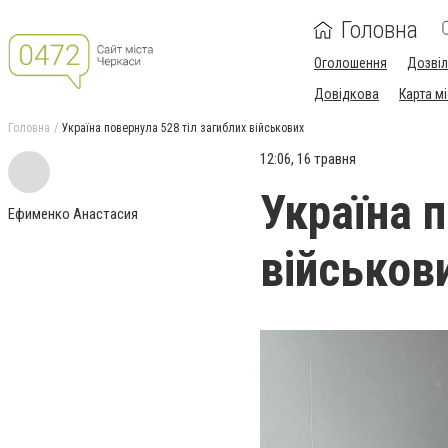
Головна
Оголошення
Дозві
Довідкова
Карта м
Головна
Україна повернула 528 тіл загиблих військових
12:06, 16 травня
Україна п
Ефименко Анастасия
військов