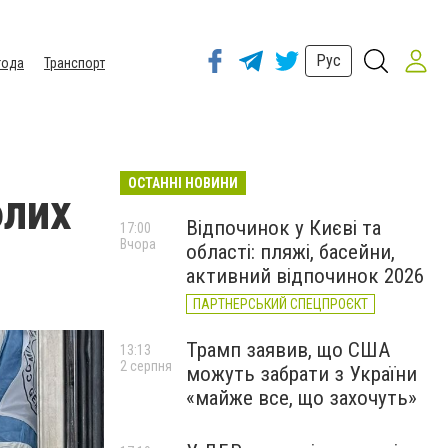
Рус
года
Транспорт
ОСТАННІ НОВИНИ
блих
Відпочинок у Києві та
17:00
Вчора
області: пляжі, басейни,
активний відпочинок 2026
ПАРТНЕРСЬКИЙ СПЕЦПРОЄКТ
Трамп заявив, що США
13:13
2 серпня
можуть забрати з України
«майже все, що захочуть»