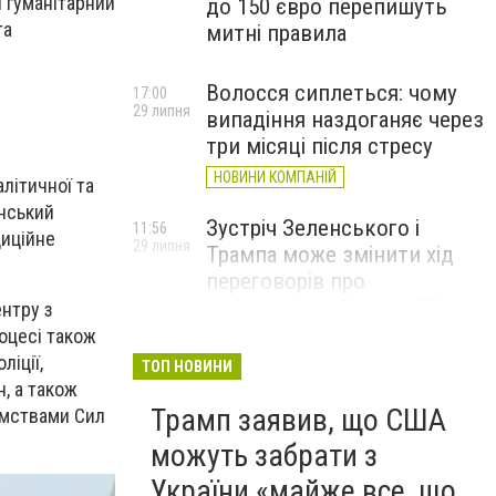
й гуманітарний
до 150 євро перепишуть
та
митні правила
Волосся сиплеться: чому
17:00
29 липня
випадіння наздоганяє через
три місяці після стресу
НОВИНИ КОМПАНІЙ
літичної та
їнський
Зустріч Зеленського і
11:56
диційне
29 липня
Трампа може змінити хід
переговорів про
завершення війни, – FT
ентру з
оцесі також
ліції,
ТОП НОВИНИ
, а також
Трамп заявив, що США
омствами Сил
можуть забрати з
України «майже все, що