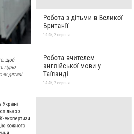
Робота з дітьми в Великої
Британії
14:45, 2 серпня
Робота вчителем
те, щоб
англійської мови у
ь гідно
Таїланді
ючи деталі
14:45, 2 серпня
 Україні
спільно з
НК-експертизи
цію кожного
ення