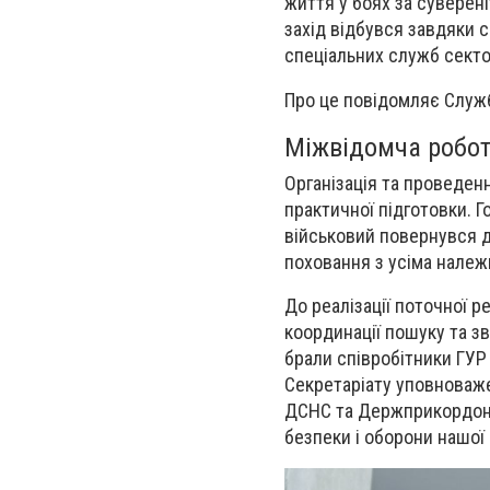
життя у боях за суверен
захід відбувся завдяки 
спеціальних служб секто
Про це повідомляє Служб
Міжвідомча робот
Організація та проведен
практичної підготовки. Г
військовий повернувся д
поховання з усіма нале
До реалізації поточної р
координації пошуку та з
брали співробітники ГУР 
Секретаріату уповноваже
ДСНС та Держприкордонс
безпеки і оборони нашої 