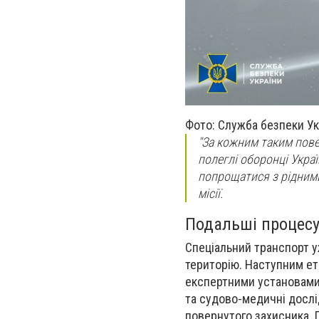
Фото: Служба безпеки Ук
"За кожним таким пове
полеглі оборонці Украї
попрощатися з рідними
місії.
Подальші процесуа
Спеціальний транспорт уж
територію. Наступним ет
експертними установами 
та судово-медичні дослі
повернутого захисника. 