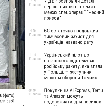
У ДБР розповіли деталі
17:19
31 липня
першої викритої схеми в
межах спецоперації “Чесний
призов”
ЄС остаточно продовжив
14:40
31 липня
тимчасовий захист для
українців: названо дату
Український пілот до
11:14
31 липня
останнього відстежував
російську ракету, яка впала
у Польщі, — заступник
міністра оборони Томчик
Покупки на AliExpress, Temu
08:40
31 липня
в (фото)
та Amazon можуть
али свої
подорожчати: для посилок