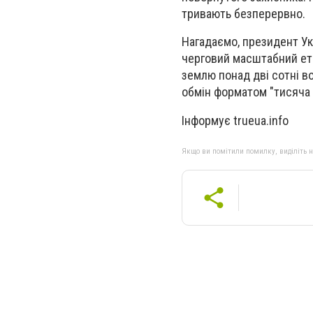
тривають безперервно.
Нагадаємо, президент Ук
черговий масштабний ета
землю понад дві сотні в
обмін форматом "тисяча 
Інформує trueua.info
Якщо ви помітили помилку, виділіть нео