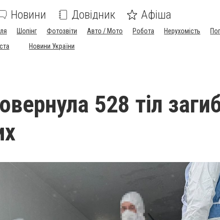
Новини
Довідник
Афіша
лля
Шопінг
Фотозвіти
Авто / Мото
Робота
Нерухомість
По
іста
Новини України
овернула 528 тіл заги
их