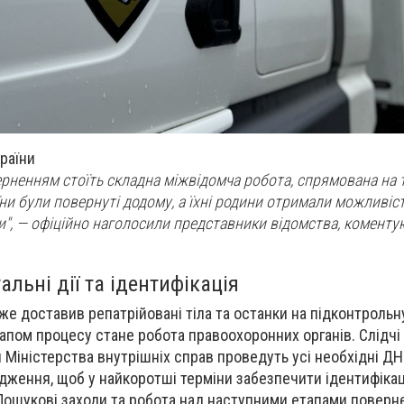
раїни
рненням стоїть складна міжвідомча робота, спрямована на 
ни були повернуті додому, а їхні родини отримали можливіст
", — офіційно наголосили представники відомства, коменту
льні дії та ідентифікація
е доставив репатрійовані тіла та останки на підконтрольну
апом процесу стане робота правоохоронних органів. Слідчі 
Міністерства внутрішніх справ проведуть усі необхідні Д
дження, щоб у найкоротші терміни забезпечити ідентифіка
Пошукові заходи та робота над наступними етапами поверн