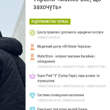
захочуть»
ПІДПРИЄМСТВА ЧЕРКАС
Центр правової допомоги, юридичні послуги
+380(67)259-05-22
Медичний центр «ОН Клінік Черкаси»
WaterStore - інтернет магазин басейнів і
обладнання
+380(44)502-01-02, +380(66)777-78-42, +380(67)777-82-19, +380(67)890-80-80, +380(73)890-80-80, +380(44)502-01-03
Super Park "V" (Супер Парк), парк розваг та
атракціонів
+380(67)544-52-62, +380(67)445-22-22, +380(67)635-50-50
Система сповіщення населення
+380(67)340-49-59, +380(67)350-44-68
Пансіонат для літніх людей Грааль