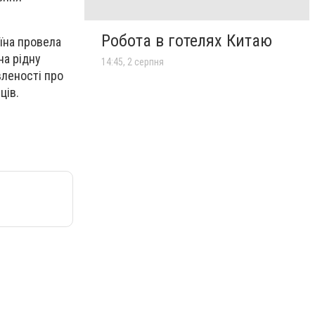
Робота в готелях Китаю
їна провела
на рідну
14:45, 2 серпня
вленості про
ців.