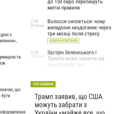
до 150 євро перепишуть
митні правила
Волосся сиплеться: чому
17:00
29 липня
випадіння наздоганяє через
три місяці після стресу
доні з
омлення»,
НОВИНИ КОМПАНІЙ
Зустріч Зеленського і
11:56
ормацією та
29 липня
Трампа може змінити хід
кож
переговорів про
завершення війни, – FT
ТОП НОВИНИ
означає, що
Трамп заявив, що США
 бути
можуть забрати з
України «майже все, що
 повідомлення