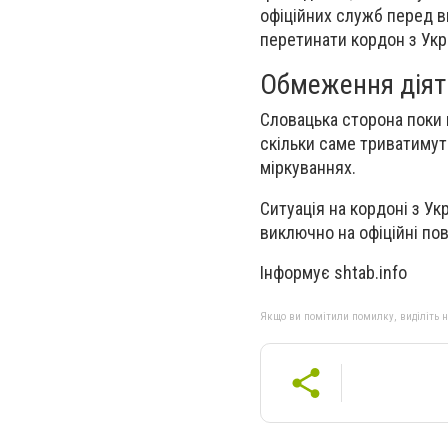
офіційних служб перед ви
перетинати кордон з Укр
Обмеження діят
Словацька сторона поки 
скільки саме триватимут
міркуваннях.
Ситуація на кордоні з У
виключно на офіційні пов
Інформує shtab.info
Якщо ви помітили помилку, виділіть нео