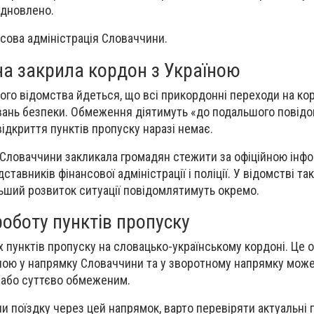
ідновлено.
сова адміністрація Словаччини.
а закрила кордон з Україною
ого відомства йдеться, що всі прикордонні переходи на кор
увань безпеки. Обмеження діятимуть «до подальшого повід
ідкриття пунктів пропуску наразі немає.
 Словаччини закликала громадян стежити за офіційною інф
ставників фінансової адміністрації і поліції. У відомстві та
ьший розвиток ситуації повідомлятимуть окремо.
оботу пунктів пропуску
х пунктів пропуску на словацько-українському кордоні. Це 
ною у напрямку Словаччини та у зворотному напрямку може
або суттєво обмеженим.
ли поїздку через цей напрямок, варто перевіряти актуальні