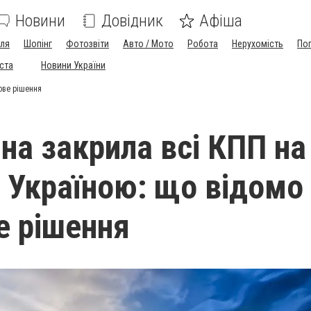
Новини
Довідник
Афіша
лля
Шопінг
Фотозвіти
Авто / Мото
Робота
Нерухомість
По
іста
Новини України
ове рішення
на закрила всі КПП на
з Україною: що відомо
е рішення