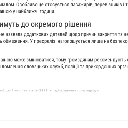
їздом. Особливо це стосується пасажирів, перевізників і т
аїною у найближчі години.
имуть до окремого рішення
не назвала додаткових деталей щодо причин закриття та н
ь обмеження. У пресрелізі наголошується лише на безпеко
країною може змінюватися, тому громадянам рекомендують 
ідомлення словацьких служб, поліції та прикордонних орган
бхідний текст і натисніть Ctrl + Enter, щоб повідомити про це редакцію