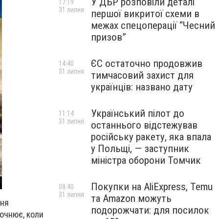
У ДБР розповіли деталі
17:19
31 липня
першої викритої схеми в
межах спецоперації “Чесний
призов”
ЄС остаточно продовжив
14:40
31 липня
тимчасовий захист для
українців: названо дату
Український пілот до
11:14
31 липня
останнього відстежував
російську ракету, яка впала
у Польщі, — заступник
міністра оборони Томчик
Покупки на AliExpress, Temu
08:40
31 липня
та Amazon можуть
ння
подорожчати: для посилок
точнює, коли