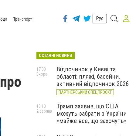
Рус
года
Транспорт
ОСТАННІ НОВИНИ
Відпочинок у Києві та
17:00
Вчора
області: пляжі, басейни,
 про
активний відпочинок 2026
ПАРТНЕРСЬКИЙ СПЕЦПРОЄКТ
Трамп заявив, що США
13:13
2 серпня
можуть забрати з України
«майже все, що захочуть»