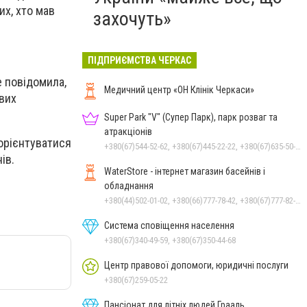
их, хто мав
захочуть»
ПІДПРИЄМСТВА ЧЕРКАС
е повідомила,
Медичний центр «ОН Клінік Черкаси»
вих
Super Park "V" (Супер Парк), парк розваг та
атракціонів
орієнтуватися
+380(67)544-52-62, +380(67)445-22-22, +380(67)635-50-50
ів.
WaterStore - інтернет магазин басейнів і
обладнання
+380(44)502-01-02, +380(66)777-78-42, +380(67)777-82-19, +380(67)890-80-80, +380(73)890-80-80, +380(44)502-01-03
Система сповіщення населення
+380(67)340-49-59, +380(67)350-44-68
Центр правової допомоги, юридичні послуги
+380(67)259-05-22
Пансіонат для літніх людей Грааль