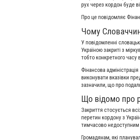
рух через кордон буде в
Про це повідомляє Фінан
Чому Словаччин
У повідомленні словацьк
Україною закриті з мірк
тобто конкретного часу в
Фінансова адміністрація
виконувати вказівки пред
зазначили, що про подал
Що відомо про р
Закриття стосується всі
перетин кордону з Украї
тимчасово недоступним 
Громадянам, які планува