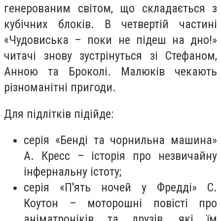
генерованим світом, що складається з
кубічних блоків. В четвертій частині
«Чудовиська – поки не підеш на дно!»
читачі знову зустрінуться зі Стефаном,
Анною та Броколі. Малюків чекають
різноманітні пригоди.
Для підлітків підійде:
серія «Бенді та чорнильна машина»
А. Кресс – історія про незвичайну
інфернальну істоту;
серія «П'ять ночей у Фредді» С.
Коутон – моторошні повісті про
аніматроніків та друзів, які їм