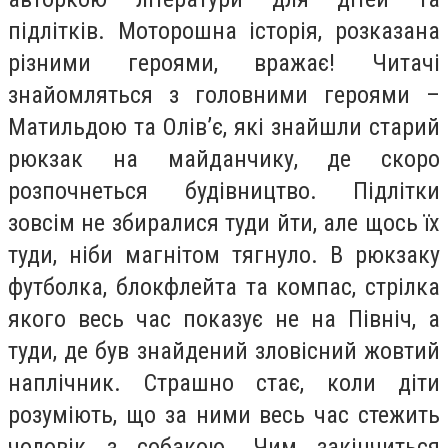
підлітків. Моторошна історія, розказана
різними героями, вражає! Читачі
знайомляться з головними героями –
Матильдою та Олів’є, які знайшли старий
рюкзак на майданчику, де скоро
розпочнеться будівництво. Підлітки
зовсім не збиралися туди йти, але щось їх
туди, ніби магнітом тягнуло. В рюкзаку
футболка, блокфлейта та компас, стрілка
якого весь час показує не на Північ, а
туди, де був знайдений зловісний жовтий
наплічник. Страшно стає, коли діти
розуміють, що за ними весь час стежить
чоловік з собакою. Чим закінчиться