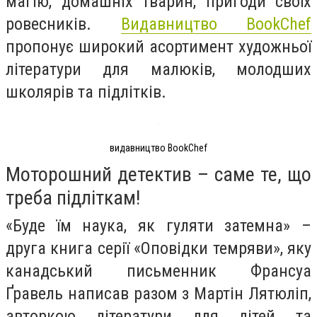
магію, домашніх тварин, пригоди своїх
ровесників.
Видавництво BookChef
пропонує широкий асортимент художньої
літератури для малюків, молодших
школярів та підлітків.
видавництво BookChef
Моторошний детектив – саме те, що
треба підліткам!
«Буде їм наука, як гуляти затемна» –
друга книга серії «Оповідки темряви», яку
канадський письменник Франсуа
Ґравель написав разом з Мартін Лятюліп,
авторкою літератури для дітей та