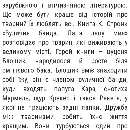
зарубіжною і вітчизняною літературою.
Що може бути краще від історій про
тварин? Їх люблять всі. Книга К. Стронк
«Вулична банда. Лапа лапу миє»
розповідає про тварин, які виживають у
великому місті. Герой книги – цуценя
Блошик, народилося й росте біля
сміттєвого бака. Блошик вміє знаходити
собі їжу, він є членом вуличної банди,
куди входять папуга Кара, єнотиха
Мурмель, щур Крекер і такса Ракета, у
якої не працюють задні лапки. Дружба
між тваринами робить їхнє життя
кращим. Вони турбуються один про