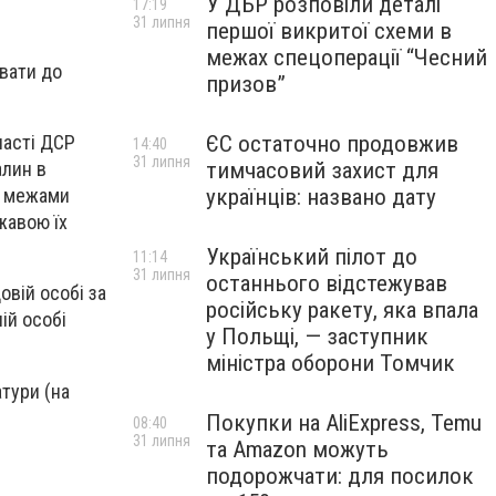
У ДБР розповіли деталі
17:19
31 липня
першої викритої схеми в
межах спецоперації “Чесний
вати до
призов”
ЄС остаточно продовжив
ласті ДСР
14:40
31 липня
тимчасовий захист для
алин в
українців: названо дату
а межами
жавою їх
Український пілот до
11:14
31 липня
останнього відстежував
овій особі за
російську ракету, яка впала
ій особі
у Польщі, — заступник
міністра оборони Томчик
атури (на
Покупки на AliExpress, Temu
08:40
31 липня
та Amazon можуть
подорожчати: для посилок