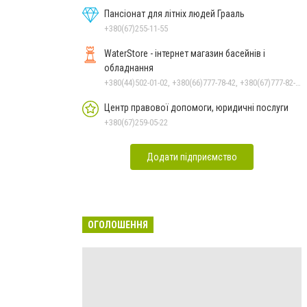
Пансіонат для літніх людей Грааль
+380(67)255-11-55
WaterStore - інтернет магазин басейнів і
обладнання
+380(44)502-01-02, +380(66)777-78-42, +380(67)777-82-19, +380(67)890-80-80, +380(73)890-80-80, +380(44)502-01-03
Центр правової допомоги, юридичні послуги
+380(67)259-05-22
Додати підприємство
ОГОЛОШЕННЯ