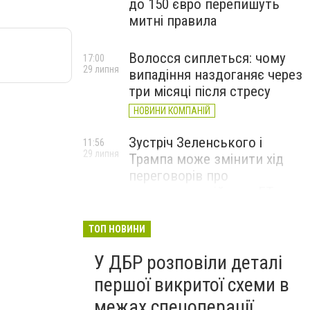
до 150 євро перепишуть
митні правила
Волосся сиплеться: чому
17:00
29 липня
випадіння наздоганяє через
три місяці після стресу
НОВИНИ КОМПАНІЙ
Зустріч Зеленського і
11:56
29 липня
Трампа може змінити хід
переговорів про
завершення війни, – FT
ТОП НОВИНИ
У ДБР розповіли деталі
першої викритої схеми в
межах спецоперації