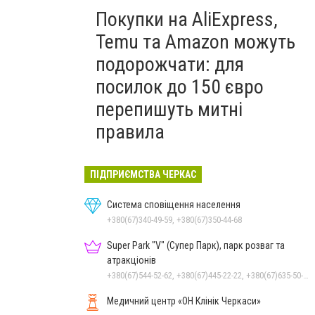
Покупки на AliExpress,
Temu та Amazon можуть
подорожчати: для
посилок до 150 євро
перепишуть митні
правила
ПІДПРИЄМСТВА ЧЕРКАС
Система сповіщення населення
+380(67)340-49-59, +380(67)350-44-68
Super Park "V" (Супер Парк), парк розваг та
атракціонів
+380(67)544-52-62, +380(67)445-22-22, +380(67)635-50-50
Медичний центр «ОН Клінік Черкаси»