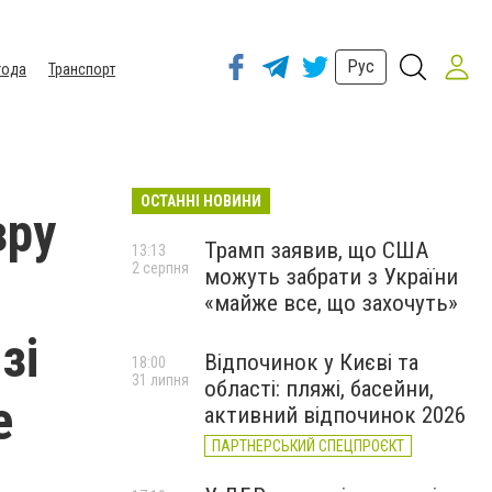
Рус
года
Транспорт
ОСТАННІ НОВИНИ
зру
Трамп заявив, що США
13:13
2 серпня
можуть забрати з України
«майже все, що захочуть»
зі
Відпочинок у Києві та
18:00
31 липня
області: пляжі, басейни,
е
активний відпочинок 2026
ПАРТНЕРСЬКИЙ СПЕЦПРОЄКТ