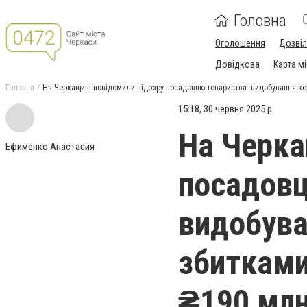
Головна
Оголошення
Дозві
Довідкова
Карта м
Головна
На Черкащині повідомили підозру посадовцю товариства: видобування ко
15:18, 30 червня 2025 р.
На Черка
Ефименко Анастасия
посадовц
видобува
збитками
₴190 мл