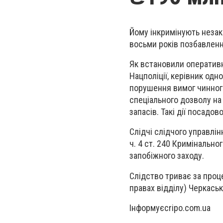
Йому інкримінують незак
восьми років позбавленн
Як встановили оперативн
Нацполіції, керівник од
порушення вимог чинног
спеціального дозволу на
запасів. Такі дії посадо
Слідчі слідчого управлін
ч. 4 ст. 240 Кримінально
запобіжного заходу.
Слідство триває за проц
правах відділу) Черкаськ
Інформуєcripo.com.ua