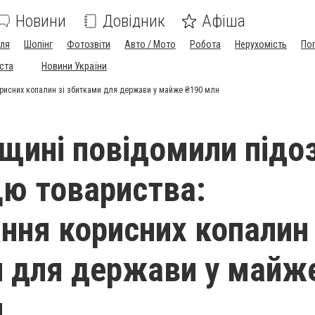
Новини
Довідник
Афіша
лля
Шопінг
Фотозвіти
Авто / Мото
Робота
Нерухомість
По
іста
Новини України
рисних копалин зі збитками для держави у майже ₴190 млн
щині повідомили підо
ю товариства:
ння корисних копалин 
 для держави у майж
н