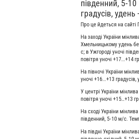
південний, 5-10
градусів, удень 
Про це йдеться на сайті
На заході України мінлив
Хмельницькому удень без 
с; в Ужгороді уночі півд
повітря уночі +17...+14 г
На півночі України мінли
уночі +16...+13 градусів, 
У центрі України мінлива 
повітря уночі +15…+13 гра
На сході України мінлива 
південний, 5-10 м/с. Темп
На півдні України мінлива
південно-східний, 5-10 м/