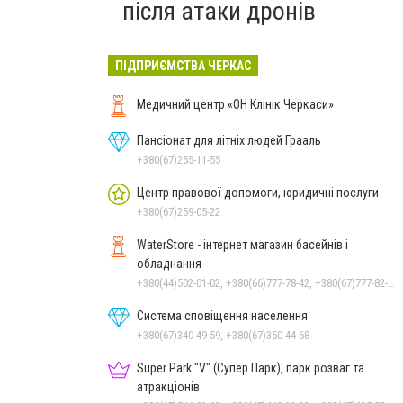
після атаки дронів
ПІДПРИЄМСТВА ЧЕРКАС
Медичний центр «ОН Клінік Черкаси»
Пансіонат для літніх людей Грааль
+380(67)255-11-55
Центр правової допомоги, юридичні послуги
+380(67)259-05-22
WaterStore - інтернет магазин басейнів і
обладнання
+380(44)502-01-02, +380(66)777-78-42, +380(67)777-82-19, +380(67)890-80-80, +380(73)890-80-80, +380(44)502-01-03
Система сповіщення населення
+380(67)340-49-59, +380(67)350-44-68
Super Park "V" (Супер Парк), парк розваг та
атракціонів