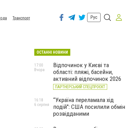
Рус
года
Транспорт
ОСТАННІ НОВИНИ
Відпочинок у Києві та
17:00
Вчора
області: пляжі, басейни,
активний відпочинок 2026
ПАРТНЕРСЬКИЙ СПЕЦПРОЄКТ
“Україна переламала хід
16:18
6 серпня
подій": США посилили обмін
розвідданими