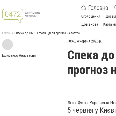
Головна
Оголошення
Дозві
Довідкова
Карта м
Головна
Спека до +32°С і грози - дали прогноз на завтра
18:45, 4 червня 2025 р.
Спека до 
Ефименко Анастасия
прогноз 
Літо. Фото: Українські Н
5 червня у Києві