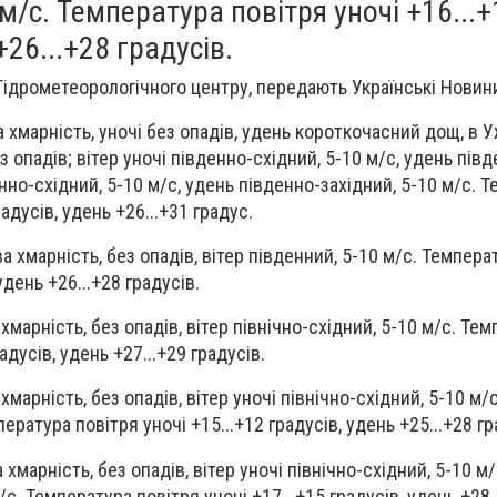
 м/с. Температура повітря уночі +16...+
+26...+28 градусів.
 Гідрометеорологічного центру, передають Українські Новин
а хмарність, уночі без опадів, удень короткочасний дощ, в У
опадів; вітер уночі південно-східний, 5-10 м/с, удень півд
енно-східний, 5-10 м/с, удень південно-західний, 5-10 м/с. 
радусів, удень +26...+31 градус.
ва хмарність, без опадів, вітер південний, 5-10 м/с. Темпера
удень +26...+28 градусів.
хмарність, без опадів, вітер північно-східний, 5-10 м/с. Те
дусів, удень +27...+29 градусів.
хмарність, без опадів, вітер уночі північно-східний, 5-10 м/
ература повітря уночі +15...+12 градусів, удень +25...+28 гр
 хмарність, без опадів, вітер уночі північно-східний, 5-10 м/
с. Температура повітря уночі +17...+15 градусів, удень +28.