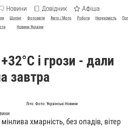
Новини
Довідник
Афіша
лля
Шопінг
Фотозвіти
Авто / Мото
Робота
Нерухомість
По
іста
Новини України
+32°С і грози - дали
на завтра
Літо. Фото: Українські Новини
овини
 мінлива хмарність, без опадів, вітер