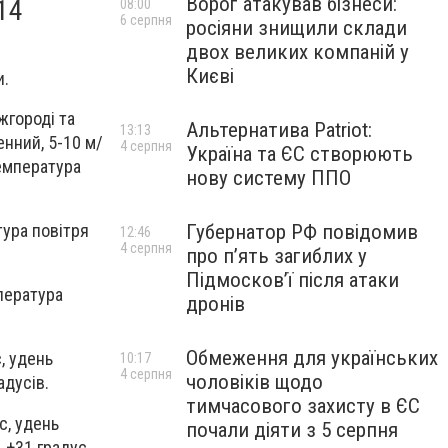
Ворог атакував бізнеси:
14
08:00
6 серпня
росіяни знищили склади
двох великих компаній у
Києві
и.
жгороді та
Альтернатива Patriot:
13:13
енний, 5-10 м/
4 серпня
Україна та ЄС створюють
Температура
нову систему ППО
тура повітря
Губернатор РФ повідомив
12:46
4 серпня
про п’ять загиблих у
Підмосков’ї після атаки
мпература
дронів
Обмеження для українських
с, удень
10:17
4 серпня
чоловіків щодо
адусів.
тимчасового захисту в ЄС
с, удень
почали діяти з 5 серпня
..+31 градус.