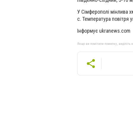
У Сімферополі мінлива хма
с. Температура повітря ун
Інформує ukranews.com
Якщо ви помітили помилку, виділіть нео