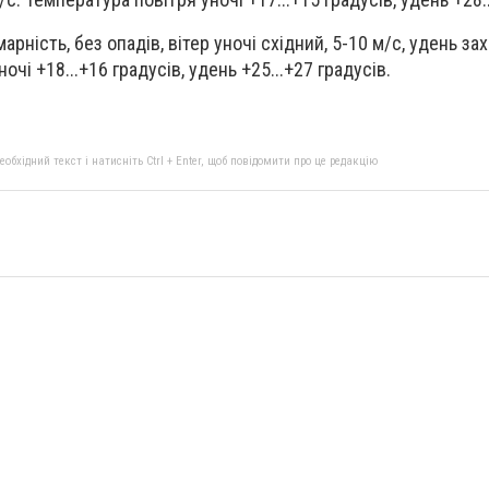
рність, без опадів, вітер уночі східний, 5-10 м/с, удень зах
очі +18...+16 градусів, удень +25...+27 градусів.
бхідний текст і натисніть Ctrl + Enter, щоб повідомити про це редакцію