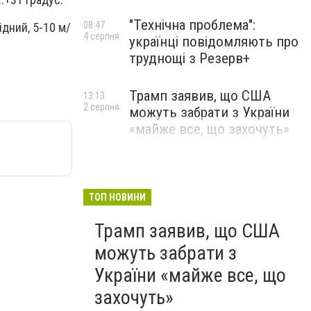
"Технічна проблема":
08:47
ідний, 5-10 м/
4 серпня
українці повідомляють про
труднощі з Резерв+
Трамп заявив, що США
13:13
2 серпня
можуть забрати з України
«майже все, що захочуть»
ТОП НОВИНИ
Трамп заявив, що США
можуть забрати з
України «майже все, що
захочуть»