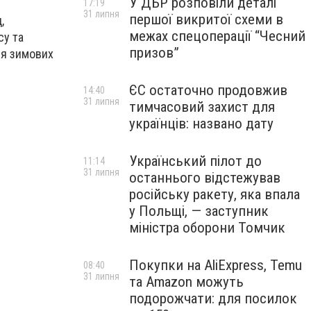
У ДБР розповіли деталі
17:19
31 липня
першої викритої схеми в
,
межах спецоперації “Чесний
су та
призов”
ня зимових
ЄС остаточно продовжив
14:40
31 липня
тимчасовий захист для
українців: названо дату
Український пілот до
11:14
31 липня
останнього відстежував
російську ракету, яка впала
у Польщі, — заступник
міністра оборони Томчик
Покупки на AliExpress, Temu
08:40
31 липня
та Amazon можуть
подорожчати: для посилок