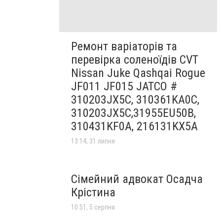
Ремонт варіаторів та
перевірка соленоїдів CVT
Nissan Juke Qashqai Rogue
JF011 JF015 JATCO #
310203JX5C, 310361KA0C,
310203JX5C,31955EU50B,
310431KF0A, 216131KX5A
13:14, 31 липня
Сімейний адвокат Осадча
Крістина
10:51, 5 серпня