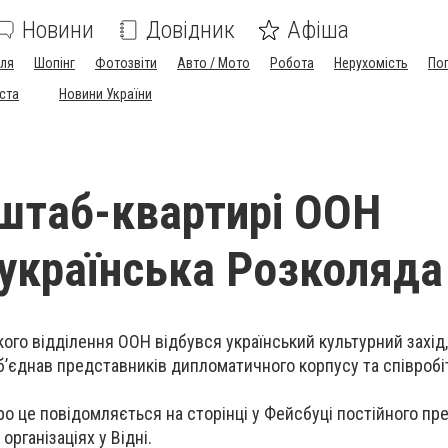
Новини
Довідник
Афіша
лля
Шопінг
Фотозвіти
Авто / Мото
Робота
Нерухомість
По
іста
Новини України
у штаб-квартирі ООН
українська Розколяда
кого відділення ООН відбувся український культурний захід
б’єднав представників дипломатичного корпусу та співробі
ро це повідомляється на сторінці у Фейсбуці постійного п
організаціях у Відні.