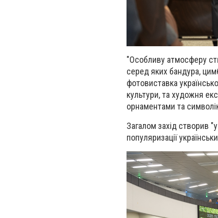
"Особливу атмосферу ст
серед яких бандура, цим
фотовиставка українсько
культури, та художня ек
орнаментами та символік
Загалом захід створив "
популяризації українськи