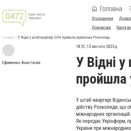
Головна
Оголошення
Дозві
Довідкова
Карта м
Головна
У Відні у штаб-квартирі ООН пройшла українська Розколяда
18:51, 13 лютого 2025 р.
У Відні 
Ефименко Анастасия
пройшла 
У штаб-квартирі Віденсь
дійству Розколяди, що о
міжнародних організацій.
Як передає Укрінформ, п
України при міжнародних 