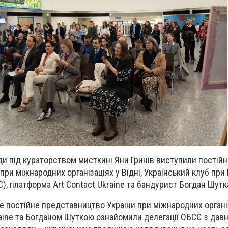
и під кураторством мисткині Яни Гринів виступили постійн
при міжнародних організаціях у Відні, Український клуб при
), платформа Art Contact Ukraine та бандурист Богдан Шутк
е постійне представництво України при міжнародних організ
kraine та Богданом Шуткою ознайомили делегації ОБСЄ з дав