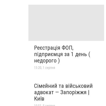
Реєстрація ФОП,
підприємця за 1 день (
недорого )
15:20, 1 серпня
Сімейний та військовий
адвокат — Запоріжжя |
Київ
10:51, 5 серпня