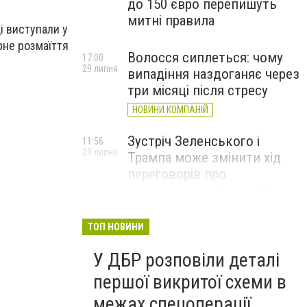
до 150 євро перепишуть
митні правила
і виступали у
рне розмаїття
Волосся сиплеться: чому
17:00
29 липня
випадіння наздоганяє через
три місяці після стресу
НОВИНИ КОМПАНІЙ
Зустріч Зеленського і
11:56
29 липня
Трампа може змінити хід
переговорів про
завершення війни, – FT
ТОП НОВИНИ
У ДБР розповіли деталі
першої викритої схеми в
межах спецоперації