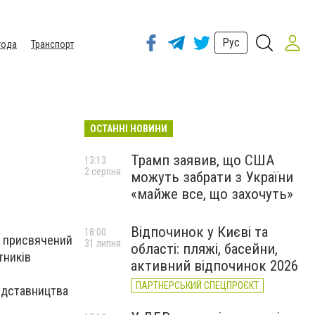
Рус
года
Транспорт
ОСТАННІ НОВИНИ
Трамп заявив, що США
13:13
2 серпня
можуть забрати з України
«майже все, що захочуть»
Відпочинок у Києві та
18:00
, присвячений
31 липня
області: пляжі, басейни,
тників
активний відпочинок 2026
ПАРТНЕРСЬКИЙ СПЕЦПРОЄКТ
редставництва