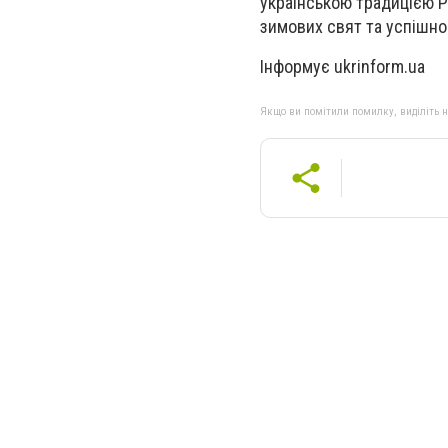
українською традицією 
зимових свят та успішно
Інформує ukrinform.ua
Якщо ви помітили помилку, виділіть нео