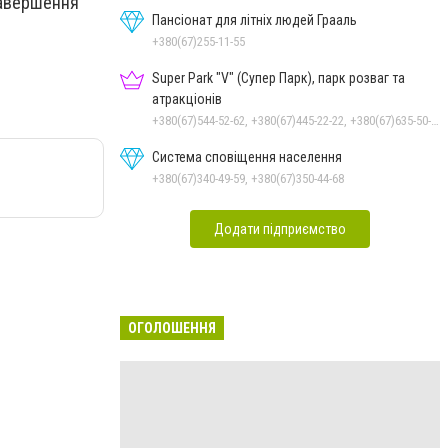
завершення
Пансіонат для літніх людей Грааль
+380(67)255-11-55
Super Park "V" (Супер Парк), парк розваг та
атракціонів
+380(67)544-52-62, +380(67)445-22-22, +380(67)635-50-50
Система сповіщення населення
+380(67)340-49-59, +380(67)350-44-68
Додати підприємство
ОГОЛОШЕННЯ