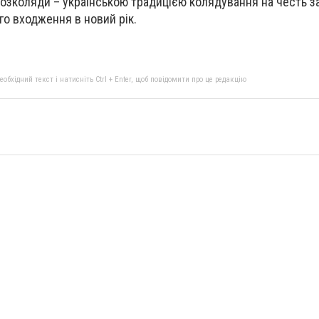
Розколяди – українською традицією колядування на честь 
го входження в новий рік.
бхідний текст і натисніть Ctrl + Enter, щоб повідомити про це редакцію