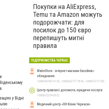
Покупки на AliExpress,
Temu та Amazon можуть
подорожчати: для
посилок до 150 євро
перепишуть митні
правила
ПІДПРИЄМСТВА ЧЕРКАС
WaterStore - інтернет магазин басейнів і
е
обладнання
+380(44)502-01-02, +380(66)777-78-42, +380(67)777-82-19, +380(67)890-80-80, +380(73)890-80-80, +380(44)502-01-03
 Віденському
а.
Центр правової допомоги, юридичні послуги
+380(67)259-05-22
аціях у Відні
ньою
Медичний центр «ОН Клінік Черкаси»