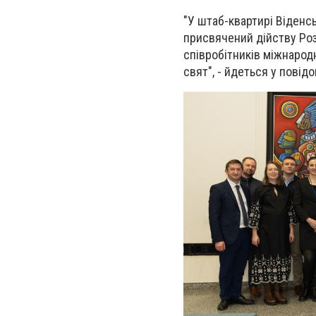
"У штаб-квартирі Віденсь
присвячений дійству Роз
співробітників міжнарод
свят", - йдеться у повід