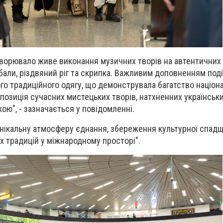
ворювало живе виконання музичних творів на автентичних 
бали, різдвяний ріг та скрипка. Важливим доповненням поді
го традиційного одягу, що демонструвала багатство націон
спозиція сучасних мистецьких творів, натхненних українськ
ою", - зазначається у повідомленні.
унікальну атмосферу єднання, збереження культурної спад
х традицій у міжнародному просторі".