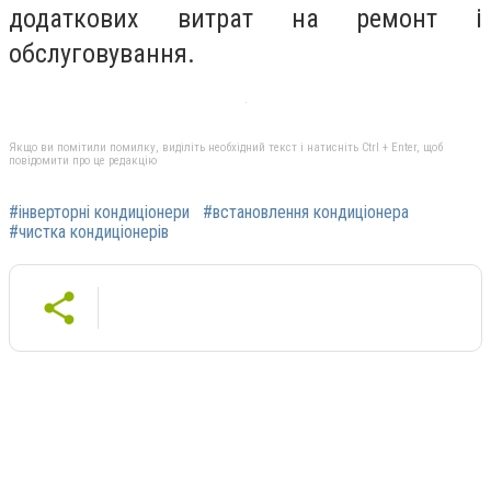
додаткових витрат на ремонт і
обслуговування.
Якщо ви помітили помилку, виділіть необхідний текст і натисніть Ctrl + Enter, щоб
повідомити про це редакцію
#інверторні кондиціонери
#встановлення кондиціонера
#чистка кондиціонерів