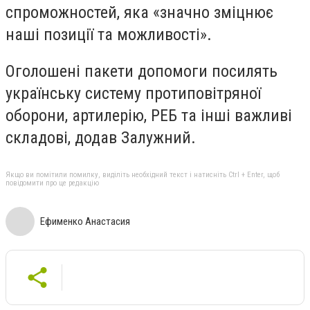
спроможностей, яка «значно зміцнює
наші позиції та можливості».
Оголошені пакети допомоги посилять
українську систему протиповітряної
оборони, артилерію, РЕБ та інші важливі
складові, додав Залужний.
Якщо ви помітили помилку, виділіть необхідний текст і натисніть Ctrl + Enter, щоб
повідомити про це редакцію
Ефименко Анастасия