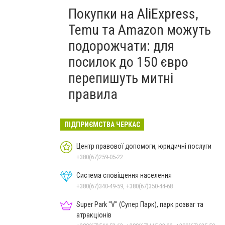
Покупки на AliExpress,
Temu та Amazon можуть
подорожчати: для
посилок до 150 євро
перепишуть митні
правила
ПІДПРИЄМСТВА ЧЕРКАС
Центр правової допомоги, юридичні послуги
+380(67)259-05-22
Система сповіщення населення
+380(67)340-49-59, +380(67)350-44-68
Super Park "V" (Супер Парк), парк розваг та
атракціонів