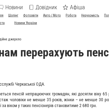
Новини
Довідник
Афіша
лля
Шопінг
Фотозвіти
Авто / Мото
Робота
Нерухомість
По
іста
Новини України
дійне джерело
ам перерахують пенсі
сслужбі Черкаської ОДА.
ться пенсій непрацюючих громадян, які досягли віку 65 р
стаж чоловіки не менше 35 років, жінки – не менше 30 рок
ї за віком у таких пенсіонерів становитиме 2 680 грн.