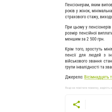
Пенсіонерам, яким випов
років у жінок, мінімаль
страхового стажу, виходя
При цьому у пенсіонерів 
розмір пенсійної виплати
меншим за 2 500 грн.
Крім того, зростуть міні
пенсії для людей з ін
військового звання стан
групи інвалідності та зва
Джерело:
Вісімнадцять т
Якщо ви помітили помилку, виділіть нео