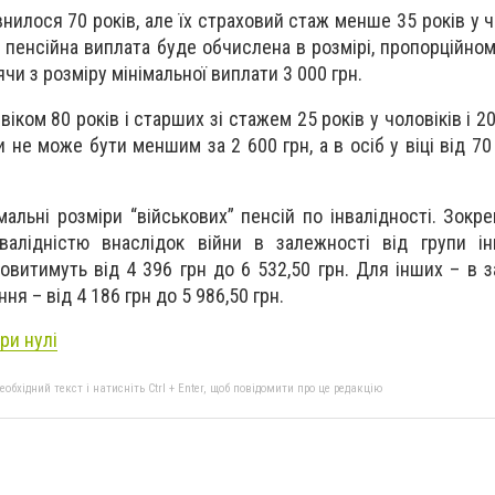
нилося 70 років, але їх страховий стаж менше 35 років у ч
на пенсійна виплата буде обчислена в розмірі, пропорційно
чи з розміру мінімальної виплати 3 000 грн.
віком 80 років і старших зі стажем 25 років у чоловіків і 20
 не може бути меншим за 2 600 грн, а в осіб у віці від 70
мальні розміри “військових” пенсій по інвалідності. Зокре
валідністю внаслідок війни в залежності від групи ін
овитимуть від 4 396 грн до 6 532,50 грн. Для інших – в з
ння – від 4 186 грн до 5 986,50 грн.
ри нулі
бхідний текст і натисніть Ctrl + Enter, щоб повідомити про це редакцію