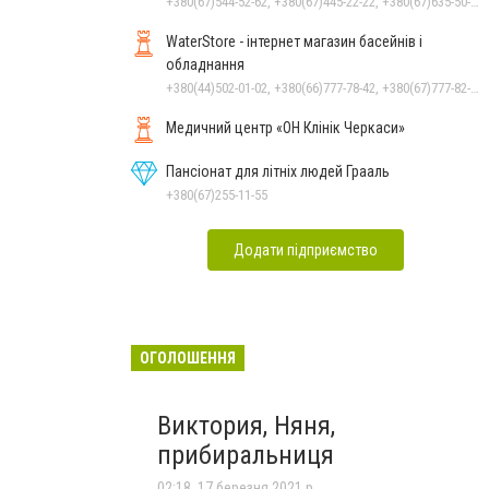
+380(67)544-52-62, +380(67)445-22-22, +380(67)635-50-50
WaterStore - інтернет магазин басейнів і
обладнання
+380(44)502-01-02, +380(66)777-78-42, +380(67)777-82-19, +380(67)890-80-80, +380(73)890-80-80, +380(44)502-01-03
Медичний центр «ОН Клінік Черкаси»
Пансіонат для літніх людей Грааль
+380(67)255-11-55
Додати підприємство
ОГОЛОШЕННЯ
Виктория, Няня,
прибиральниця
02:18, 17 березня 2021 р.