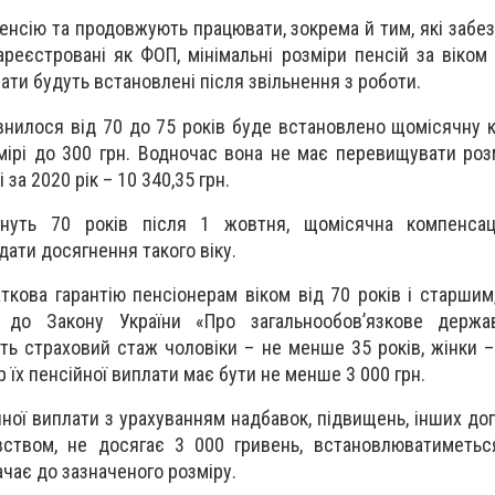
енсію та продовжують працювати, зокрема й тим, які забе
реєстровані як ФОП, мінімальні розміри пенсій за віком 
лати будуть встановлені після звільнення з роботи.
внилося від 70 до 75 років буде встановлено щомісячну 
змірі до 300 грн. Водночас вона не має перевищувати роз
 за 2020 рік – 10 340,35 грн.
гнуть 70 років після 1 жовтня, щомісячна компенсац
ати досягнення такого віку.
ткова гарантію пенсіонерам віком від 70 років і старшим
о до Закону України «Про загальнообов’язкове держа
ють страховий стаж чоловіки – не менше 35 років, жінки 
р їх пенсійної виплати має бути не менше 3 000 грн.
ійної виплати з урахуванням надба
вок, підвищень, інших доп
вством
, не досягає 3 000 гривень, встановлюватиметьс
тачає до зазначеного розміру.