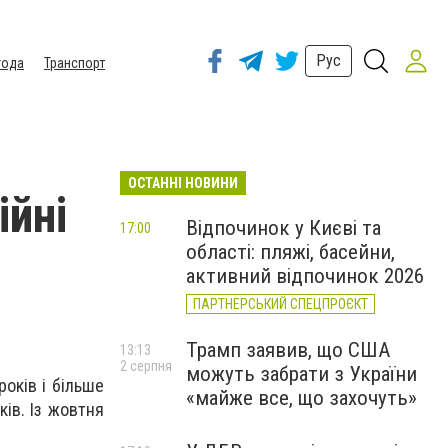
Рус
года
Транспорт
ОСТАННІ НОВИНИ
йні
Відпочинок у Києві та
17:00
області: пляжі, басейни,
активний відпочинок 2026
ПАРТНЕРСЬКИЙ СПЕЦПРОЄКТ
Трамп заявив, що США
13:13
2 серпня
можуть забрати з України
оків і більше
«майже все, що захочуть»
ів. Із жовтня