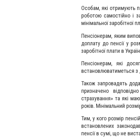
Особам, які отримують п
роботою самостійно і за
мінімальної заробітної п
Пенсіонерам, яким випо
доплату до пенсії у ро
заробітної плати в Україні
Пенсіонерам, які дося
встановлюватиметься з д
Також запровадять дода
призначено відповідн
страхування» та які ма
років. Мінімальний розмі
Тим, у кого розмір пенс
встановлених законода
пенсії в сумі, що не вис