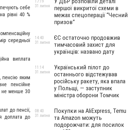
У ДБР розповіли деталі
17:19
31 липня
зпечують себе
першої викритої схеми в
на рівні 40 %
межах спецоперації “Чесний
призов”
компенсаційну
ЄС остаточно продовжив
14:40
мір середньої
31 липня
тимчасовий захист для
українців: названо дату
ійна виплата
Український пілот до
11:14
31 липня
останнього відстежував
, пенсію яким
російську ракету, яка впала
вне пенсійне
у Польщі, — заступник
– не менше 30
міністра оборони Томчик
лат до пенсії,
Покупки на AliExpress, Temu
08:40
31 липня
я доплата до
та Amazon можуть
подорожчати: для посилок