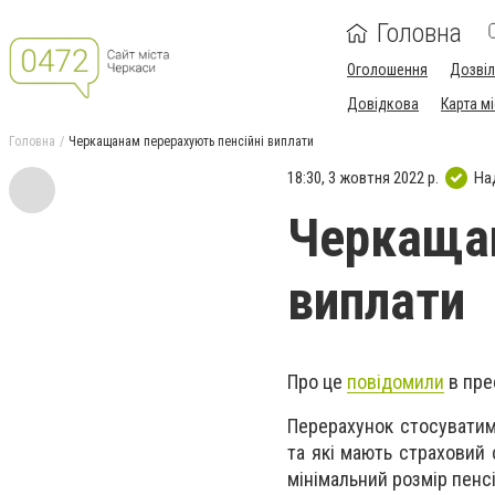
Головна
Оголошення
Дозві
Довідкова
Карта м
Головна
Черкащанам перерахують пенсійні виплати
18:30, 3 жовтня 2022 р.
На
Черкащан
виплати
Про це
повідомили
в пре
Перерахунок стосуватиме
та які мають страховий 
мінімальний розмір пенсі