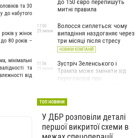
до 150 євро перепишуть
оловіків та 30
митні правила
му до набутого
Волосся сиплеться: чому
17:00
29 липня
випадіння наздоганяє через
 років у жінок
три місяці після стресу
 до 80 років –
НОВИНИ КОМПАНІЙ
ма, мінімальні
Зустріч Зеленського і
11:56
валідності та
29 липня
Трампа може змінити хід
алежності від
переговорів про
завершення війни, – FT
ТОП НОВИНИ
У ДБР розповіли деталі
першої викритої схеми в
межах спецоперації