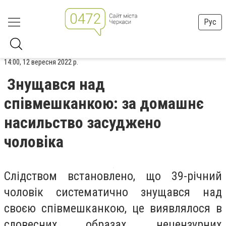
Рус
14:00, 12 вересня 2022 р.
Знущався над
співмешканкою: за домашнє
насильство засуджено
чоловіка
Слідством встановлено, що 39-річний
чоловік систематично знущався над
своєю співмешканкою, це виявлялося в
словесних образах, нецензурних