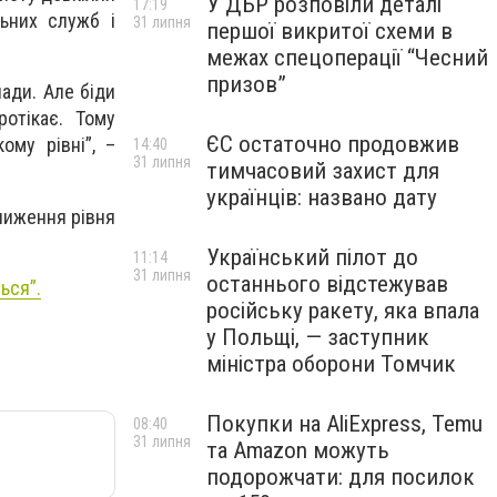
У ДБР розповіли деталі
17:19
льних служб і
31 липня
першої викритої схеми в
межах спецоперації “Чесний
призов”
ади. Але біди
отікає. Тому
ЄС остаточно продовжив
ому рівні”, –
14:40
31 липня
тимчасовий захист для
українців: названо дату
ниження рівня
Український пілот до
11:14
31 липня
останнього відстежував
ься”.
російську ракету, яка впала
у Польщі, — заступник
міністра оборони Томчик
Покупки на AliExpress, Temu
08:40
31 липня
та Amazon можуть
подорожчати: для посилок