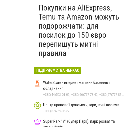
Покупки на AliExpress,
Temu та Amazon можуть
подорожчати: для
посилок до 150 євро
перепишуть митні
правила
ПІДПРИЄМСТВА ЧЕРКАС
WaterStore - інтернет магазин басейнів і
обладнання
+380(44)502-01-02, +380(66)777-78-42, +380(67)777-82-19, +380(67)890-80-80, +380(73)890-80-80, +380(44)502-01-03
Центр правової допомоги, юридичні послуги
+380(67)259-05-22
Super Park "V" (Супер Парк), парк розваг та