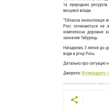
та природних ресурсів
місцевої влади.
“Обласна екоінспекція в
Росі починаються не в
комплексна дорожня ка
зазначив Табурець.
Нагадаємо, 3 липня до д
води в річці Рось.
Детально про ситуацію на
Джерело:
Вісімнадцять т
Якщо ви помітили помилку, виділіть нео