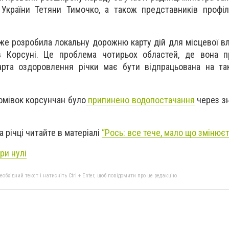
 України Тетяни Тимочко, а також представників профі
же розробила локальну дорожню карту дій для місцевої вл
 Корсуні. Це проблема чотирьох областей, де вона пр
рта оздоровлення річки має бути відпрацьована на так
омівок корсунчан було
припинено водопостачання
через з
 річці читайте в матеріалі
“Рось: все тече, мало що змінюєт
ри нулі
бхідний текст і натисніть Ctrl + Enter, щоб повідомити про це редакцію