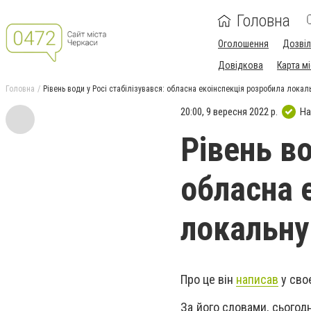
Головна
Оголошення
Дозві
Довідкова
Карта м
Головна
Рівень води у Росі стабілізувався: обласна екоінспекція розробила лока
20:00, 9 вересня 2022 р.
На
Рівень во
обласна 
локальну
Про це він
написав
у сво
За його словами, сьогод