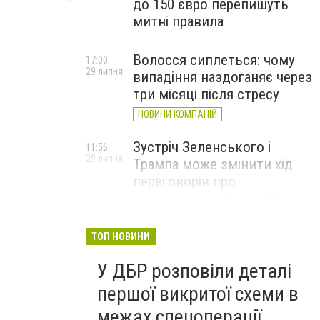
до 150 євро перепишуть
митні правила
Волосся сиплеться: чому
17:00
29 липня
випадіння наздоганяє через
три місяці після стресу
НОВИНИ КОМПАНІЙ
Зустріч Зеленського і
11:56
29 липня
Трампа може змінити хід
переговорів про
завершення війни, – FT
ТОП НОВИНИ
У ДБР розповіли деталі
першої викритої схеми в
межах спецоперації