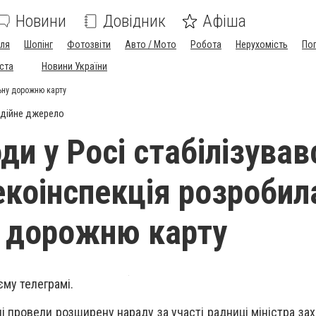
Новини
Довідник
Афіша
лля
Шопінг
Фотозвіти
Авто / Мото
Робота
Нерухомість
По
іста
Новини України
льну дорожню карту
дійне джерело
ди у Росі стабілізував
екоінспекція розробил
 дорожню карту
єму телеграмі.
ні провели розширену нараду за участі радниці міністра за