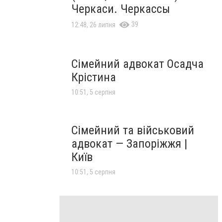
Черкаси. Черкассы
39
12:48, 26 липня
Сімейний адвокат Осадча
Крістина
10:51, 5 серпня
Сімейний та військовий
адвокат — Запоріжжя |
Київ
10:51, 5 серпня