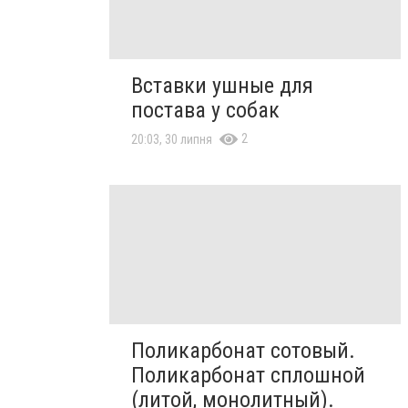
Вставки ушные для
постава у собак
2
20:03, 30 липня
Поликарбонат сотовый.
Поликарбонат сплошной
(литой, монолитный).