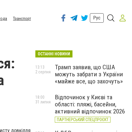
Рус
года
Транспорт
ОСТАННІ НОВИНИ
ся:
Трамп заявив, що США
13:13
2 серпня
можуть забрати з України
а
«майже все, що захочуть»
Відпочинок у Києві та
18:00
31 липня
області: пляжі, басейни,
активний відпочинок 2026
ПАРТНЕРСЬКИЙ СПЕЦПРОЄКТ
хисту довкілля