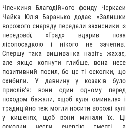
Членкиня Благодійного фонду Черкаси
Чайка Юлія Баранько додає: «Залишки
ворожого снаряду передали захисники із
передової, «Град» вдарив поза
лісопосадкою і нікого не зачепив.
Спершу така вишиванка навіть жахає,
але якщо копнути глибше, вона несе
позитивний посил, бо це ті осколки, що
схибили. У давнину у козаків було
прислів’я: вони один одному перед
походом бажали, «щоб куля оминала» і
традиційно теж могли носити ворожі кулі
у кишенях, щоб вони минали їх. Ці
осколки несли енергію смерті, а