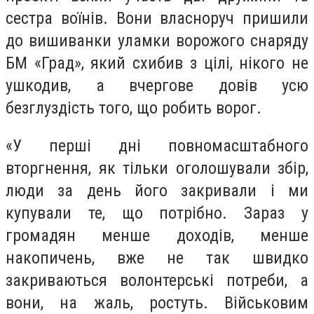
сестра воїнів. Вони власноруч пришили
до вишиванки уламки ворожого снаряду
БМ «Град», який схибив з цілі, нікого не
ушкодив, а вчергове довів усю
безглуздість того, що робить ворог.
«У перші дні повномасштабного
вторгнення, як тільки оголошували збір,
люди за день його закривали і ми
купували те, що потрібно. Зараз у
громадян менше доходів, менше
накопичень, вже не так швидко
закриваються волонтерські потреби, а
вони, на жаль, ростуть. Військовим