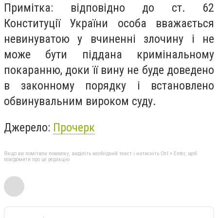
Примітка: відповідно до ст. 62
Конституції України особа вважається
невинуватою у вчиненні злочину і не
може бути піддана кримінальному
покаранню, доки її вину не буде доведено
в законному порядку і встановлено
обвинувальним вироком суду.
Джерело:
Прочерк
Якщо ви помітили помилку, виділіть необхідний текст і натисніть Ctrl + Enter, щоб
повідомити про це редакцію