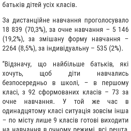
батьків дітей усіх класів.
За дистанційне навчання проголосувало
18 839 (70,3%), за очне навчання – 5 146
(19,2%), за змішану форму навчання –
2264 (8,5%), за індивідуальну – 535 (2%).
“Відзначу, що найбільше батьків, які
хочуть, щоб діти навчались
безпосередньо в школі, – в першому
класі, з 92 сформованих класів – 73 за
очне навчання. У той же час в
одинадцятому класі ситуація зовсім інша
– по місту лише 9 класів готові виходити
на навчання в очному режимі, всі решта,