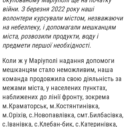
окупованому Маріуполі ще на початку
війни. З березня 2022 року наші
волонтери курсували містом, незважаючи
на небезпеку, і допомагали мешканцям
міста, розвозили продукти, воду і
предмети першої необхідності.
Коли ж у Маріуполі надання допомоги
мешканцям стало неможливим, наша
команда продовжила свою діяльність за
межами міста, у населених пунктах,
наближених до лінії фронту, зокрема
м.Краматорськ, м.Костянтинівка,
м.Оріхів, с.Новопавлівка, смт.Билбасівка,
с.Іванівка, с.Клебан-бик, с.Катеринівка,