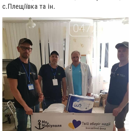
с.Плещіївка та ін.