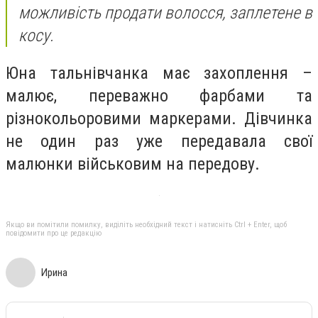
можливість продати волосся, заплетене в
косу.
Юна тальнівчанка має захоплення –
малює, переважно фарбами та
різнокольоровими маркерами. Дівчинка
не один раз уже передавала свої
малюнки військовим на передову.
Якщо ви помітили помилку, виділіть необхідний текст і натисніть Ctrl + Enter, щоб
повідомити про це редакцію
Ирина