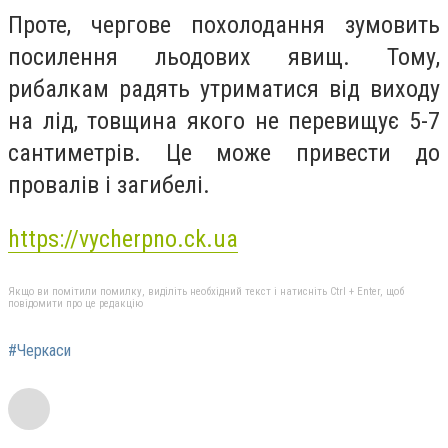
Проте, чергове похолодання зумовить
посилення льодових явищ. Тому,
рибалкам радять утриматися від виходу
на лід, товщина якого не перевищує 5-7
сантиметрів. Це може привести до
провалів і загибелі.
https://vycherpno.ck.ua
Якщо ви помітили помилку, виділіть необхідний текст і натисніть Ctrl + Enter, щоб
повідомити про це редакцію
#Черкаси