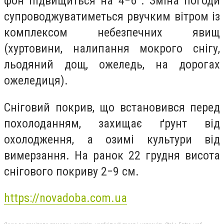
фон підвищиться на 4−6°. Зміна погоди
супроводжуватиметься рвучким вітром із
комплексом небезпечних явищ
(хуртовини, налипання мокрого снігу,
льодяний дощ, ожеледь, на дорогах
ожеледиця).
Сніговий покрив, що встановився перед
похолоданням, захищає ґрунт від
охолодження, а озимі культури від
вимерзання. На ранок 22 грудня висота
снігового покриву 2−9 см.
https://novadoba.com.ua